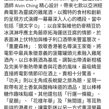
酒師 Alvin Ching 精心設計，帶來七款以亞洲經
典電影為靈感的雞尾酒，以獨特的食材和創新
的呈現方式演繹一幕幕深入人心的橋段。當中
包括「頭文字 D」：以自家製維他奶麥精豆奶
冰淇淋呼應主角藤原拓海運送豆腐的情節，於
表面淋上伏特加與榛子利口酒帶來豐富層次。
「重慶森林」：致敬香港著名導演王家衛，將
電影中最具象徵意義的菠蘿罐頭元素融入雞尾
酒內，以日本氈酒為基底，調製出帶清新柑橘
及完美平衡熱帶果香與花香的風味，最吸睛是
直接將電影情節印在酒上，賣相十分驚喜。
「功夫」則以主角成長蛻變之旅為題，呈現一
款帶有泥土香氣與酸梅味道的酒品，並以棒棒
糖作趣味點綴。其他還包括「行運一條龍」、
「星願」、「花樣年華」及「無間道」等耳熟
能詳的港產片，讓電影迷以另一方式重溫螢幕