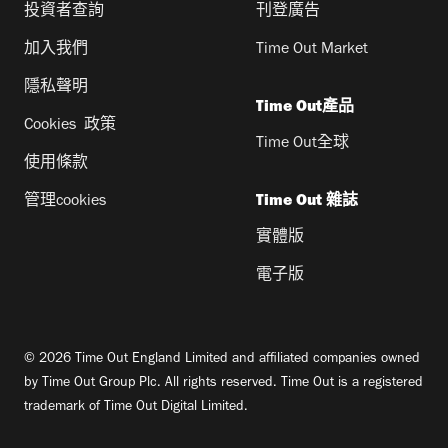
投資者查詢
刊登廣告
加入我們
Time Out Market
隱私聲明
Time Out產品
Cookies 政策
Time Out全球
使用條款
管理cookies
Time Out 雜誌
實體版
電子版
© 2026 Time Out England Limited and affiliated companies owned
by Time Out Group Plc. All rights reserved. Time Out is a registered
trademark of Time Out Digital Limited.