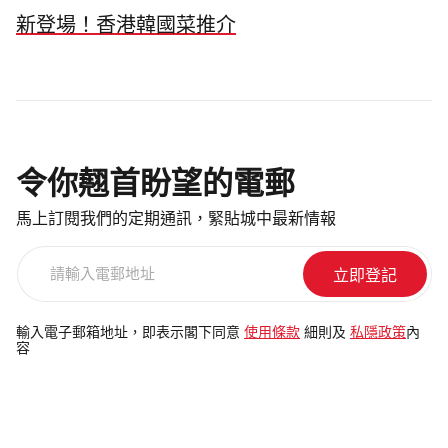
新登場！香港韓國菜推介
令你翹首盼望的電郵
馬上訂閱我們的定期通訊，緊貼城中最新情報
請
輸
入
電
輸入電子郵箱地址，即表示閣下同意
使用條款
細則及
私隱政策
內
容
郵
地
址