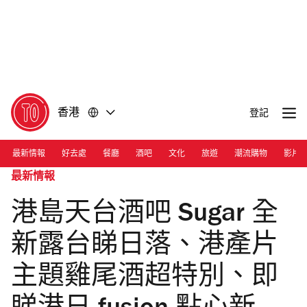
前
前
往
往
內
頁
容
尾
香港
登記
最新情報
好去處
餐廳
酒吧
文化
旅遊
潮流購物
影片
最新情報
港島天台酒吧 Sugar 全
新露台睇日落、港產片
主題雞尾酒超特別、即