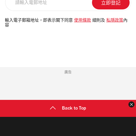
輸
入
電
輸入電子郵箱地址，即表示閣下同意
使用條款
細則及
私隱政策
內
容
郵
地
址
廣告
Back to Top