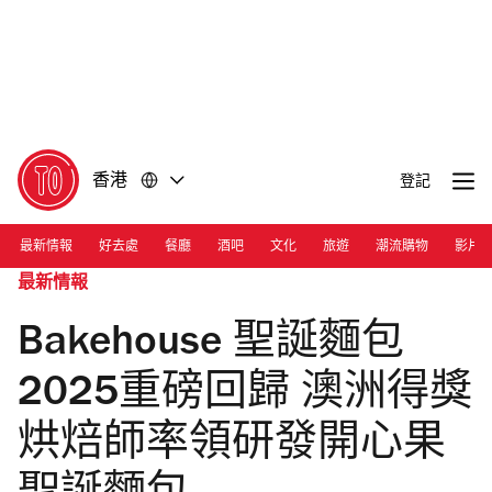
前
前
往
往
內
頁
容
尾
香港
登記
最新情報
好去處
餐廳
酒吧
文化
旅遊
潮流購物
影片
最新情報
Bakehouse 聖誕麵包
2025重磅回歸 澳洲得獎
烘焙師率領研發開心果