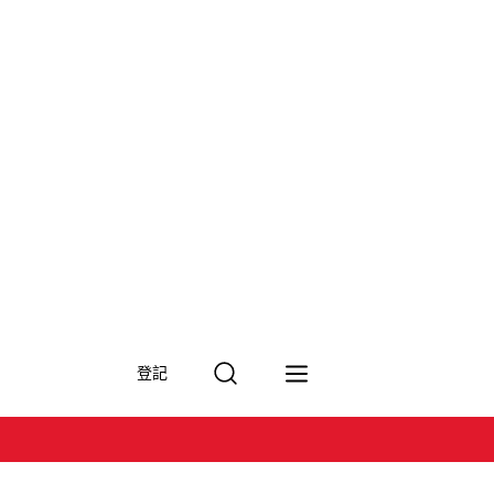
搜
登記
尋