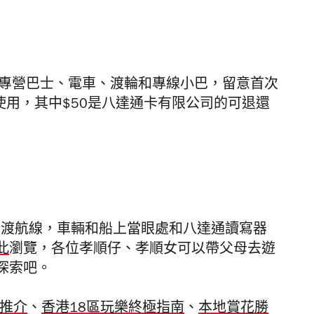
、專營巴士、電車、渡輪和專線小巴，留意首次
使用，其中$50是八達通卡有限公司的可退還
街渡航線，車輛和船上當眼處和八達通讀寫器
此
瀏覽，
各位孝順仔、孝順女可以帶父母去遊
探索吧。
劑推介
、
香港18區玩樂終極指南
、
本地賞花勝