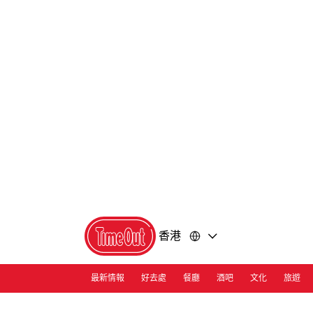
前
前
往
往
內
頁
容
尾
香港
最新情報
好去處
餐廳
酒吧
文化
旅遊