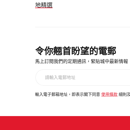
地精選
令你翹首盼望的電郵
馬上訂閱我們的定期通訊，緊貼城中最新情報
請
輸
入
電
輸入電子郵箱地址，即表示閣下同意
使用條款
細則
郵
地
址