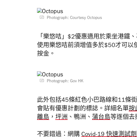
Photograph: Courtesy Octopus
「樂悠咭」$2優惠適用於乘坐港鐵
使用樂悠咭前須增值多於$50才可以
按金。
Photograph: Gov HK
此外包括45條紅色小巴路線和11條
會貼有優惠計劃的標誌。
詳細名單
按
離島
，
坪洲
、鴨洲、
蒲台島
等逐個去
不要錯過：網購
Covid-19 快速測試