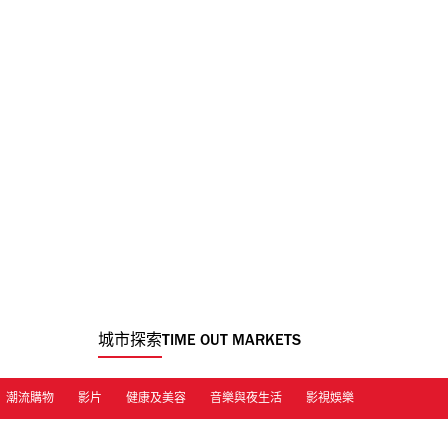
城市探索
TIME OUT MARKETS
潮流購物
影片
健康及美容
音樂與夜生活
影視娛樂