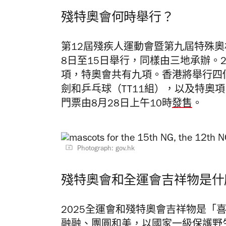
殘特奧會何時舉行？
第12屆殘疾人運動會暨第九屆特殊奧
8日至15日舉行，同樣由三地承辦。2
項，特奧會共有九項。香港將舉行四
劍和乒乓球（TT11組），以及特奧
門票由8月28日上午10時
發售
。
Photograph: gov.hk
殘特奧會和全運會吉祥物是什
2025全運會和殘特奧會吉祥物是「
融融、團圓和美，以國家一級保護野