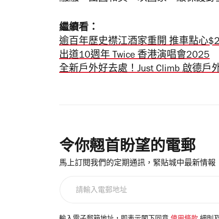
繼續看：
逾百年歷史襟江酒家重開 推車點心$2
出道10週年 Twice 香港演唱會2025
全新戶外好去處！Just Climb 啟
令你翹首盼望的電郵
馬上訂閱我們的定期通訊，緊貼城中最新情報
請
輸
入
電