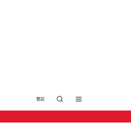
搜
登記
尋