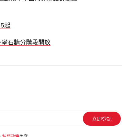
5起
德戶外攀石牆分階段開放