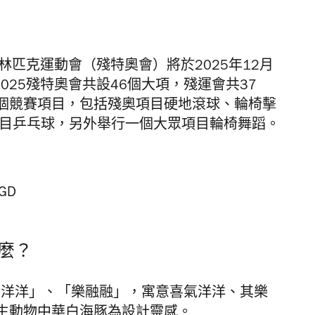
林匹克運動會（殘特奧會）將於2025年12月
025殘特奧會共設46個大項，殘運會共37
個競賽項目，包括殘奧項目硬地滾球、輪椅擊
項目乒乓球，另外舉行一個大眾項目輪椅舞蹈。
麼？
喜洋洋」、「樂融融」，寓意喜氣洋洋、其樂
生動物中華白海豚為設計靈感。