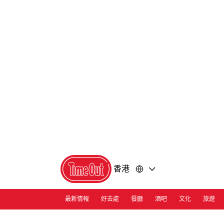
前
前
往
往
內
頁
容
尾
香港
最新情報
好去處
餐廳
酒吧
文化
旅遊