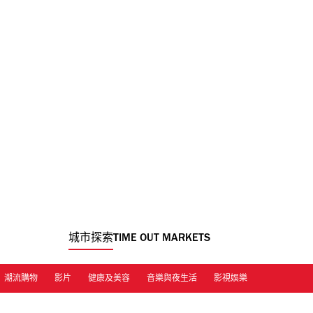
城市探索
TIME OUT MARKETS
潮流購物
影片
健康及美容
音樂與夜生活
影視娛樂