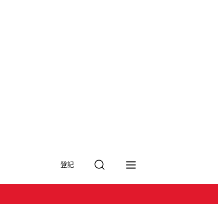
搜
登記
尋