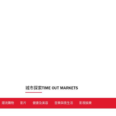
城市探索
TIME OUT MARKETS
潮流購物
影片
健康及美容
音樂與夜生活
影視娛樂