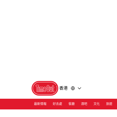
前
前
往
往
內
頁
容
尾
香港
最新情報
好去處
餐廳
酒吧
文化
旅遊