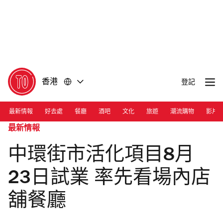
前
前
往
往
內
頁
容
尾
香港
登記
最新情報
好去處
餐廳
酒吧
文化
旅遊
潮流購物
影片
最新情報
中環街市活化項目8月
23日試業 率先看場內店
舖餐廳