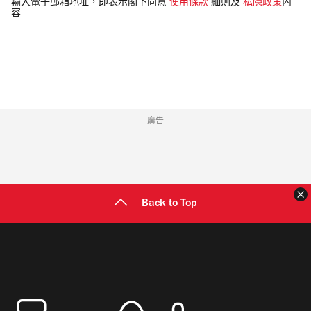
電
輸入電子郵箱地址，即表示閣下同意
使用條款
細則及
私隱政策
內
容
郵
地
址
廣告
Back to Top