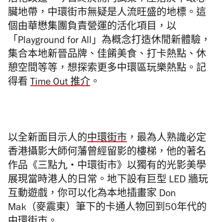
活化改造，今日終於開門試業！座落於中環心
臟地帶，中環街市無疑是人流旺盛的地標。這
個由華懋集團負責營運的活化項目，以
「Playground for All」為概念打造休閒新體驗，
集合本地新晉品牌、佳餚美食、打卡熱點、休
憩空間等等，想探索更多中環區玩樂熱點。記
得看
Time Out 推介
。
以全新面目示人的
中環街市
，最為人熟識必定
香港攝影大師何藩曾經留影的樓梯，他的著名
作品《三點九・中環街市》以獨有的光影美學
展現當時港人的日常。地下設有巨型 LED 牆玩
互動遊戲，你可以化為本地插畫家 Don
Mak（麥震東）筆下的卡通人物回到50年代的