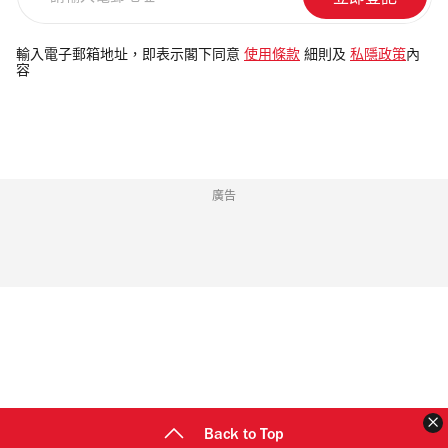
輸
入
電
輸入電子郵箱地址，即表示閣下同意
使用條款
細則及
私隱政策
內
容
郵
地
址
廣告
Back to Top