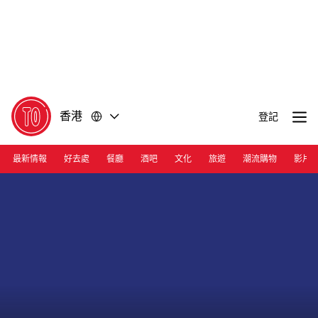
前
前
往
往
內
頁
容
尾
香港
登記
最新情報
好去處
餐廳
酒吧
文化
旅遊
潮流購物
影片