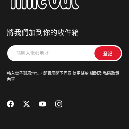
將我們加到你的收件箱
請
輸
入
電
輸入電子郵箱地址，即表示閣下同意
使用條款
細則及
私隱政策
郵
內容
地
址