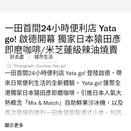
首爾站快閃店｜圖片只供參考 Peaceminusone
x《反斗奇兵》香港限定店有什麼必買周邊產
品？ 尖沙咀 Peaceminusone x《反斗奇兵》香
一田首間24小時便利店 Yata
港限定店將首爾站快閃店的藝術空間概念重現
go! 啟德開幕 獨家日本猿田彥
在海運大廈入口大堂（近 OT202號
即磨咖啡/米芝蓮級辣油燒賣
Facesss），結合打卡位及限量產品。現場發售
好去處
城市生活
全港首賣香港限定款式及約70款
Photograph: Courtesy Yata go!
一田首間24小時便利店 Yata go! 登陸啟德，帶
Peaceminusone x《反斗奇兵》收藏品、潮流服
來日常便利生活的全新體驗。 Yata go! 匯聚全
飾及生活用品，包括限定模型公仔、小雛菊珠
港獨家日本猿田彥即磨咖啡、引進日本人氣大
寶胸針、鑰匙圈、絲巾、棒球帽、貼紙、限定
熱概念「Mix & Match」自助鮮果沙冰機，以及
手機殼等。入場必須購票，並預先網上登記，
首次登場的便利一田食堂即製港式小食，包括
在指定時間前往店內點選心頭好。
香料案內所辣油珍寶燒賣、李輝記沙嗲醬撈
Peaceminusone x《反斗奇兵》香港藝術展有什