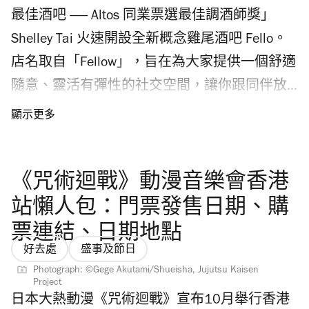
最佳酒吧 —— Altos 同業票選最佳調酒師獎」
Shelley Tai 火速開設全新概念雞尾酒吧 Fello。
店名取自「Fellow」，旨在為大家提供一個舒適
隨意、靈活有彈性的社交空間，讓你跟同伴放
鬆 chill 番吓！ Fello 樓高兩層設80座位，室內
裝潢以暖木與金屬質感設計，貫徹 Shelley Tai
酒吧一貫簡約風格。有別於一般中環酒吧，
《咒術迴戰》動漫音樂會香港
Fello 讓客人可自由入座，無需預約；酒吧以自
助形式點餐，也不設加一服務費。 View this
站懶人包：門票發售日期、購
post on Instagram A post shared by Time Out
票連結、日期地點
好去處
盛事及節日
Hong Kong (@timeouthk) Photograph: Joshua
Photograph: ©Gege Akutami/Shueisha, Jujutsu Kaisen
Lin| Pineapple Basil Smash Fello 必試雞尾酒
Project
Fello 酒單上八款招牌雞尾酒以清爽口味為主，
日本大熱動漫《咒術迴戰》宣布10月舉行香港