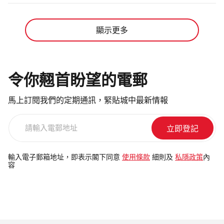
同一店內找到兼具品質、驚喜與便利的選擇，
及藝術展門票票價$70，在 KKday 獨家發售，8
在香港也能感受日本便利店的貼心方便。
月5日早上10時起開放預售 Peaceminusone
顯示更多
Photograph: Courtesy Yata go!一田首間24小時
x《反斗奇兵》香港門票。套票包括期間限定快
便利店 Yata go! 便利一田地址：啟德天璽・天
閃店及「The First Fan Photo Zone」藝術展覽入
Mall G06 號舖電話：3468 5883
場資格，連同限量版 A3 藝術海報一張。每日共
令你翹首盼望的電郵
有22個場次，每場25分鐘、名額30人。
馬上訂閱我們的定期通訊，緊貼城中最新情報
Photograph: ©DIsney/Pixar ©Peaceminusone |
請
Produced by Play In The Box｜「The First Fan」
輸
首爾站快閃店｜圖片只供參考 海港城
入
電
Peaceminusone x《反斗奇兵》香港站戶外打卡
輸入電子郵箱地址，即表示閣下同意
使用條款
細則及
私隱政策
內
容
郵
位是什麼？ 「The First Fan」企劃以「第一個支
地
持夢想的人」為概念，陪伴 G-Dragon 成長的玩
址
具正是他童年夢想最初的支持者。今次聯乘透