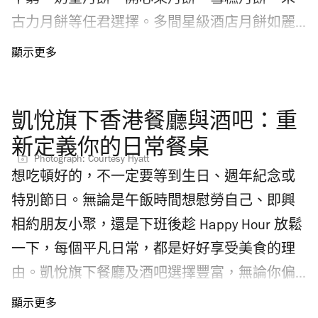
不窮，奶皇月餅、開心果月餅、雪糕月餅、朱
發售超人氣毛絨花
是何時？（附購票連結） 今次《咒術迴戰》音
古力月餅等任君選擇。多間星級酒店月餅如麗
樂會香港門票票價分為C 區$480、B 區$680、
晶酒店、半島酒店、香格里拉酒店也推陳出
A 區$880及 VIP 門票$1080。《咒術迴戰》音
新，還有坊間大大小小的實力派餅店以不同口
樂會門票公開發售時間由8月8日上午10時開
味月餅與你共度中秋佳節。無論你是傳統蓮蓉
始，在 MUTIC、UUTIX、Art-mate 有售，更多詳
凱悅旗下香港餐廳與酒吧：重
蛋黃月餅支持者，還是偏愛創新口味月餅，以
情可瀏覽活動官方網站。 繼續看： Chiikawa 香
下2026中秋月餅推介總有一款適合你和摯愛家
新定義你的日常餐桌
港展覽活動大集合2026 GD 小雛菊
Photograph: Courtesy Hyatt
人一起分享，立即趁早鳥優惠預訂中秋月餅送
Peaceminusone《反斗奇兵》香港限定店懶人包
想吃頓好的，不一定要等到生日、週年紀念或
禮自用吧！
《Cats》音樂劇世界巡演香港站
特別節日。無論是午飯時間想慰勞自己、即興
相約朋友小聚，還是下班後趁 Happy Hour 放鬆
一下，每個平凡日常，都是好好享受美食的理
由。凱悅旗下餐廳及酒吧選擇豐富，無論你偏
好哪種口味或聚會場合，總有一間合你心意。