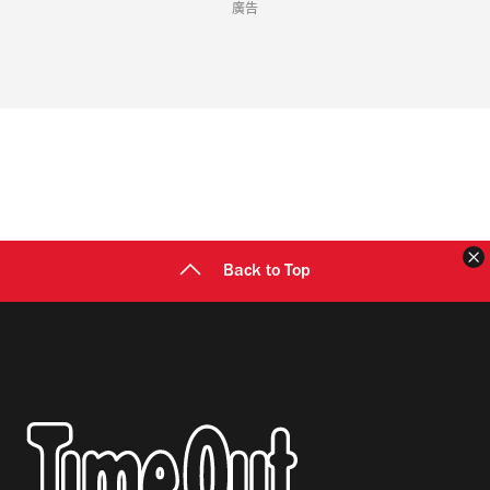
過 Peaceminusone...
廣告
Back to Top