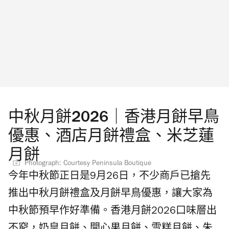
炸雞粒之外，也有別出心裁的雞肉漢堡
與東寶株式會社合作及 Sound Vision Events 及
（$128），靈感源自日式免治串，加入紫蘇及
Aster Culture 聯合呈獻。在音樂總監 Emily
油漬蛋黃，味道有驚喜！另一款鮮蝦三文魚籽
Marshall 率領下，《咒術迴戰》音樂會結合古
三文治（$148），則加入柚子胡椒調味，份外
典及現代樂器演奏，配合大型高清銀幕播放三
惹味，配搭任何一款雞尾酒都適合！
季動漫最經典的故事內容，從虎杖悠仁初遇宿
Photograph: Joshua Lin Fello地址：中環雲咸街
儺、五條悟的「無量空處」、「黑閃」到「澀
43-55號 繼續看： Chiikawa 香港展覽活動大集
谷事變」等經典瞬間，以嶄新方式重現在觀眾
中秋月餅2026｜香港月餅早鳥
合2026 GD 小雛菊 Peaceminusone《反斗奇
眼前，大家萬勿錯過這個震撼人心的體驗。 即
優惠、酒店月餅禮盒、米芝蓮
兵》香港限定店懶人包 《Cats》音樂劇世界巡
日至10月10日，Animate HK 店舖推廣活動將會
月餅
演香港站 尖沙咀海港城與迪士尼和 Pixar 合作
在店內展示大量《咒術迴戰》精品，並舉辦展
Photograph: Courtesy Peninsula Boutique
今年中秋節正日是9月26日，不少商戶已搶先
舉辦首個「Pixar Fest」 闊別25年！日本雜貨品
銷會及簽到活動；八月至十月，旺角 T.O.P 商場
推出中秋月餅禮盒及月餅早鳥優惠，讓大家為
牌 Loft 重返香港開設一年期間限定店 澳洲藝術
二樓舞台將會設置打卡背景板。 《咒術迴戰》
中秋節預早作好準備。香港月餅2026口味層出
家 Cj Hendry 花店香港旗艦店八月開幕 實體店
音樂會香港門票票價多少？門票公開發售日期