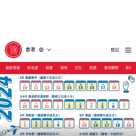
前
前
往
往
內
頁
容
尾
香港
登記
最新情報
好去處
餐廳
酒吧
文化
旅遊
潮流購物
影片