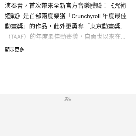
每款除了列出材料之外，也特別標明酒精成
演奏會，首次帶來全新官方音樂體驗！《咒術
分，讓大家一目了然。我們試了多款招牌雞尾
迴戰》是首部兩度榮獲「Crunchyroll 年度最佳
酒，推介：Yuzushu Iced tea（$130） 以波本威
動畫獎」的作品，此外更勇奪「東京動畫獎」
士忌做基底，混合柚子酒、紅茶及沖繩黑糖，
（TAAF）的年度最佳動畫獎，自面世以來在日
酒精含量20%，入口茶味及威士忌味都好突
本及全球掀起熱潮，今次在香港帶來亞洲首演
出，更有甘甜的黑糖餘韻。另一款 Peony Pear
動漫音樂會，機會難得，粉絲記得緊貼《咒術
Smoothie（$140）以大麥燒酎、梨、白牡丹茶
迴戰》音樂會香港站門票攻略。 《咒術迴戰》
等調成，梨香怡人，酒精含量只有7%，非常清
香港音樂會日期及地點是？ 《咒術迴戰》將於
爽。還有 Pineapple Basil Smash（$110）酒精
2026年10年10日登陸旺角麥花臣場館，分別
含量10%，加入伏特加、菠蘿、黃椒、羅勒及
在當日下午3時及晚上8時舉行，時長約2.5小時
廣告
柑橘類調成等，富東南亞風味，層次豐富。
（連中場休息）。 香港站《咒術迴戰》動漫音
Photograph: Joshua Lin Fello 佐酒小食 Fello 提
樂會有什麼亮點？ 《咒術迴戰》動漫音樂會由
供八款小食，除了大眾化的牛肉漢堡、薯條、
GEA Live 和 RoadCo Entertainment 共同製作，