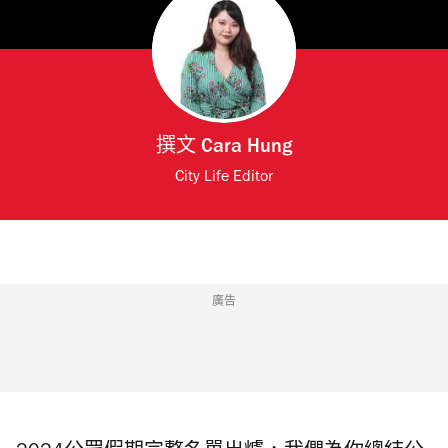
撰文
Cara Hung
City Life Editor
廣告