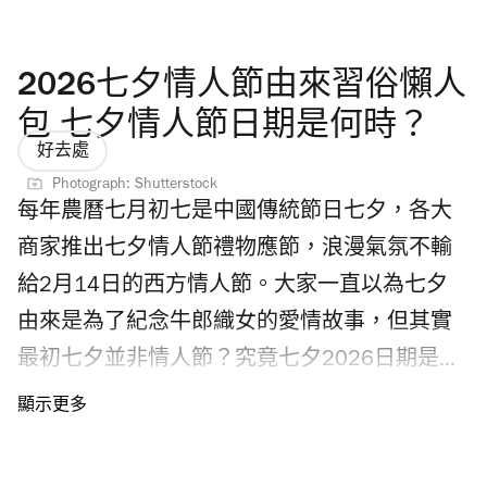
麵、港式奶茶等，以及各類生活用品，將日本
麼亮點？ 8月14至31日期間，海港城美術館舉
便利店的探索樂趣與一田一貫的品質選品結
行「The First Fan Photo Zone」藝術展覽，全港
2026七夕情人節由來習俗懶人
合。 Yata go! 嚴選多款日本便利店熱門商品，
獨家展出一系列主題作品，超過20幅以《反斗
主打日本直送日本零食、急凍美食與特色選
包 七夕情人節日期是何時？
奇兵》角色及 Peaceminusone 小雛菊主題貼紙
好去處
物；更有逾百款日本各地飲品，如精釀啤酒包
鏡面掛畫及海報作品，風格涵蓋角色插畫、文
Photograph: Shutterstock
羅三大巨頭——從麒麟、朝日、三得利，到深受
字藝術及黑白美學設計。美術館中央更設有時
每年農曆七月初七是中國傳統節日七夕，各大
酒友喜愛的白啤、黑啤、極致麥酒，乃至坊間
空穿梭升降機打卡位及近2米高胡迪雕塑，特設
商家推出七夕情人節禮物應節，浪漫氣氛不輸
少見的日本農園果酒、輕井澤生啤，以及期間
「The First Fan Dream Wall」，預先上網登記的
給2月14日的西方情人節。大家一直以為七夕
限定款式應有盡有；不少得還有話題零食及人
粉絲可以向《反斗奇兵》角色及
由來是為了紀念牛郎織女的愛情故事，但其實
氣杯麵，其中日本茶類款式更超過70種。除了
Peaceminusone 留訊息，還有體驗互動填色遊
最初七夕並非情人節？究竟七夕2026日期是何
食品及飲品，Yata go! 也獨家發售日本超人氣
戲，發揮創意。 Peaceminusone x《反斗奇兵》
時？即看七夕2026懶人包，由七夕情人節由來
Watts 透明折疊傘，同時提供收健食品、個人護
香港門票何時發售？票價多少？（附購票連
及習俗、七夕活動到七夕禮物，為你一一介
理用品、口罩及多款日常生活用品，讓大家在
結） Peaceminusone x《反斗奇兵》香港限定店
紹。