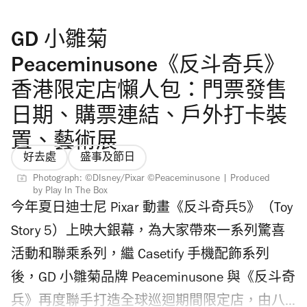
將結束，迎接秋天來臨。 香港立秋天氣會轉
GD 小雛菊
涼？ 根據香港天文台，香港立秋天氣依然炎
熱，在過去30年立秋當中，有27日氣溫超過30
Peaceminusone《反斗奇兵》
度，過去10立秋，有八日最高氣溫更高達33
香港限定店懶人包：門票發售
度！廣東沿岸今明兩日風勢微弱，天色大致良
日期、購票連結、戶外打卡裝
好，天氣持續酷熱，大家要記得留意「秋老
置、藝術展
虎」，立秋後氣溫短暫回升的炎熱天氣。 二十
好去處
盛事及節日
四節氣立秋習俗是什麼？立秋吃什麼最好？ 按
Photograph: ©DIsney/Pixar ©Peaceminusone | Produced
by Play In The Box
照歷史傳統，每逢立秋民間有「咬秋」（又稱
今年夏日迪士尼 Pixar 動畫《反斗奇兵5》（Toy
「啃秋」）的習俗，在立秋當日吃西瓜或香瓜
Story 5）上映大銀幕，為大家帶來一系列驚喜
等瓜果，消暑防燥，迎接秋意。從中醫角度，
活動和聯乘系列，繼 Casetify 手機配飾系列
立秋節氣秋風起，燥邪為盛，容易傷人肺陰，
後，GD 小雛菊品牌 Peaceminusone 與《反斗奇
出現皮膚乾澀、鼻子燥熱等症狀，衛生署中醫
兵》再度聯手打造全球巡迴期間限定店，由八