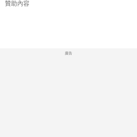
香港四間凱悅酒店匯聚多元化的特色餐飲選
贊助內容
擇，讓你在日常中，無需花費昂貴預算，也能
輕鬆享受一餐有質感的饗宴，隨心開展美味之
旅。 更吸引的是，由即日起至 2026年9月30
日，凱悅天地會員於參與活動的亞太區凱悅餐
廳及酒吧作合資格消費，即可賺取雙倍積分，
廣告
輕鬆兌換免費住宿、專屬會員禮遇等豐富獎
賞。正在物色下一間心水餐廳？香港四間凱悅
酒店的人氣餐飲好去處，讓你盡情享受美食之
餘，同步累積獎賞。