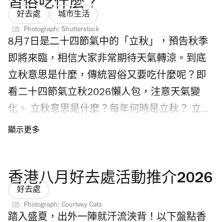
習俗吃什麼？
好去處
城市生活
Photograph: Shutterstock
8月7日是二十四節氣中的「立秋」，預告秋季
即將來臨，相信大家非常期待天氣轉涼。到底
立秋意思是什麼，傳統習俗又要吃什麼呢？即
看二十四節氣立秋2026懶人包，注意天氣變
化。 立秋意思是什麼？每年何時是立秋？ 立秋
是二十四節氣中第13個節氣，為每年8月7日或
8日。「立」有開始的意思，「立秋」預示夏日
將結束，迎接秋天來臨。 香港立秋天氣會轉
香港八月好去處活動推介2026
涼？ 根據香港天文台，香港立秋天氣依然炎
好去處
熱，在過去30年立秋當中，有27日氣溫超過30
Photograph: Courtesy Cats
度，過去10立秋，有八日最高氣溫更高達33
踏入盛夏，出外一陣就汗流浹背！以下盤點香