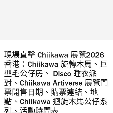
Produced by Play In The Box｜「The First Fan」
首爾站快閃店｜圖片只供參考 海港城
Peaceminusone x《反斗奇兵》香港站戶外打卡
位是什麼？ 「The First Fan」企劃以「第一個支
持夢想的人」為概念，陪伴 G-Dragon 成長的玩
具正是他童年夢想最初的支持者。今次聯乘透
現場直擊 Chiikawa 展覽2026
過 Peaceminusone...
香港：Chiikawa 旋轉木馬、巨
型毛公仔房、 Disco 睡衣派
對、Chiikawa Artiverse 展覽門
票開售日期、購票連結、地
點、Chiikawa 迴旋木馬公仔系
列、活動時間表