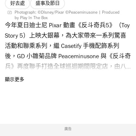
好去處
盛事及節日
Photograph: ©DIsney/Pixar ©Peaceminusone | Produced
by Play In The Box
今年夏日迪士尼 Pixar 動畫《反斗奇兵5》（Toy
Story 5）上映大銀幕，為大家帶來一系列驚喜
活動和聯乘系列，繼 Casetify 手機配飾系列
後，GD 小雛菊品牌 Peaceminusone 與《反斗奇
兵》再度聯手打造全球巡迴期間限定店，由八
月起登陸香港站！今次限定店匯聚戶外大型打
卡裝置、藝術展及快閃店，想入場朝聖的粉絲
記得留意 Peaceminusone x《反斗奇兵》香港限
定店入場攻略，包括門票發售日期、購票連
結、快閃店周邊產品、戶外打卡裝置、藝術展
開放時間等。 Peaceminusone x《反斗奇兵》香
廣告