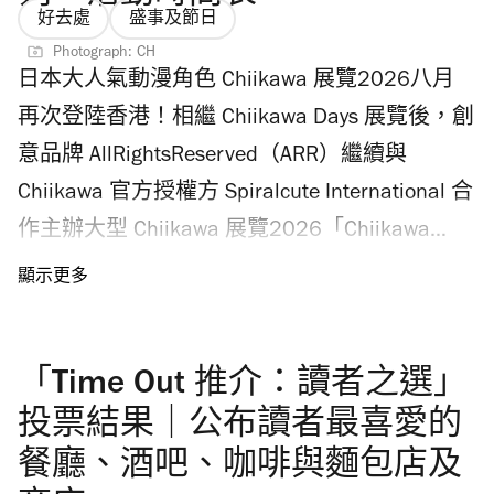
好去處
盛事及節日
Photograph: CH
日本大人氣動漫角色 Chiikawa 展覽2026八月
再次登陸香港！相繼 Chiikawa Days 展覽後，創
意品牌 AllRightsReserved（ARR）繼續與
Chiikawa 官方授權方 Spiralcute International 合
作主辦大型 Chiikawa 展覽2026「Chiikawa
Artiverse」，八月至九月在尖沙咀 K11 Musea
帶來 Chiikawa 巨型旋轉木馬裝置及全球首發限
定產品。即看香港 Chiikawa 展覽2026懶人
「Time Out 推介：讀者之選」
包，包括 Chiikawa 旋轉木馬、巨型毛公仔房、
Disco 睡衣派對等亮點；別錯過門票購票連結、
投票結果｜公布讀者最喜愛的
地點和 Chiikawa 迴旋木馬系列周邊產品，以及
餐廳、酒吧、咖啡與麵包店及