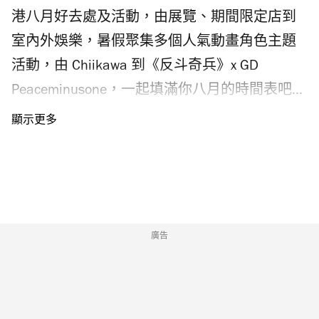
度！廣東沿岸今明兩日風勢微弱，天色大致良
港八月好去處及活動，由展覽、期間限定店到
好，天氣持續酷熱，大家要記得留意「秋老
室內外娛樂，暑假聚集多個人氣動畫角色主題
虎」，立秋後氣溫短暫回升的炎熱天氣。 二十
活動，由 Chiikawa 到《反斗奇兵》x GD
四節氣立秋習俗是什麼？立秋吃什麼最好？ 按
Peaceminusone，一起填滿你八月的時間表吧。
照歷史傳統，每逢立秋民間有「咬秋」（又稱
今年八月是七夕情人節，不妨看看七夕情人節
「啃秋」）的習俗，在立秋當日吃西瓜或香瓜
由來。
等瓜果，消暑防燥，迎接秋意。從中醫角度，
立秋節氣秋風起，燥邪為盛，容易傷人肺陰，
出現皮膚乾澀、鼻子燥熱等症狀，衛生署中醫
藥規管辦公室的二十四節氣指南建議大家可以
廣告
吃滋陰除燥及養護心肺的食物如茯苓、銀耳、
梨和蓮藕等；此外立秋天氣仍較為濕熱，因此
戶外運動以出微汗為宜，不妨選擇散步、慢跑