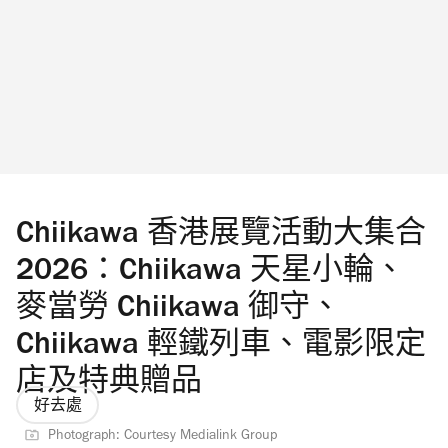
和打太極等運動。 繼續看： 2026七夕情人節
由來習俗懶人包 七夕情人節日期是何時？ GD
小雛菊 Peaceminusone《反斗奇兵》香港限定
店 澳洲藝術家 Cj Hendry 花店香港旗艦店八月
開幕 實體店發售超人氣毛絨花
Chiikawa 香港展覽活動大集合
2026：Chiikawa 天星小輪、
麥當勞 Chiikawa 御守、
Chiikawa 輕鐵列車、電影限定
店及特典贈品
好去處
Photograph: Courtesy Medialink Group