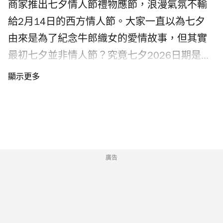
空穿梭升降機打卡位及近2米高胡迪雕塑，特設
商家推出七夕情人節禮物應節，浪漫氣氛不輸
少見的日本農園果酒、輕井澤生啤，以及期間
「The First Fan Dream Wall」，預先上網登記的
給2月14日的西方情人節。大家一直以為七夕
限定款式應有盡有；不少得還有話題零食及人
粉絲可以向《反斗奇兵》角色及
由來是為了紀念牛郎織女的愛情故事，但其實
氣杯麵，其中日本茶類款式更超過70種。除了
Peaceminusone 留訊息，還有體驗互動填色遊
最初七夕並非情人節？究竟七夕2026日期是何
食品及飲品，Yata go! 也獨家發售日本超人氣
戲，發揮創意。 Peaceminusone x《反斗奇兵》
時？即看七夕2026懶人包，由七夕情人節由來
Watts 透明折疊傘，同時提供收健食品、個人護
香港門票何時發售？票價多少？（附購票連
及習俗、七夕活動到七夕禮物，為你一一介
理用品、口罩及多款日常生活用品，讓大家在
結） Peaceminusone x《反斗奇兵》香港限定店
紹。
同一店內找到兼具品質、驚喜與便利的選擇，
及藝術展門票票價$70，在 KKday 獨家發售，8
在香港也能感受日本便利店的貼心方便。
月5日早上10時起開放預售 Peaceminusone
Photograph: Courtesy Yata go!一田首間24小時
x《反斗奇兵》香港門票。套票包括期間限定快
廣告
便利店 Yata go! 便利一田地址：啟德天璽・天
閃店及「The First Fan Photo Zone」藝術展覽入
Mall G06 號舖電話：3468 5883
場資格，連同限量版 A3 藝術海報一張。每日共
有22個場次，每場25分鐘、名額30人。
Photograph: ©DIsney/Pixar ©Peaceminusone |