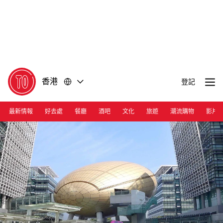
前
前
往
往
內
頁
容
尾
香港
登記
最新情報
好去處
餐廳
酒吧
文化
旅遊
潮流購物
影片