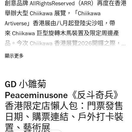
創意品牌 AllRightsReserved（ARR）再度在香港
舉辦大型 Chiikawa 展覽，「Chiikawa
Artiverse」香港展由八月起登陸尖沙咀，帶
來 Chiikawa 巨型旋轉木馬裝置及限定周邊產
品。今次 Chiikawa 香港展覽2026開鑼之際，
香港各處舉行多個活動響應，包括天星小輪
Chiikawa 渡輪、麥當勞 Chiikawa 御守、
Chiikawa 輕鐵列車、首部 Chiikawa 大電影期間
GD 小雛菊
限定店等等，即看香港 Chiikawa 展覽2026和
活動時間表，今夏把握機會去打卡！
Peaceminusone《反斗奇兵》
香港限定店懶人包：門票發售
日期、購票連結、戶外打卡裝
置、藝術展