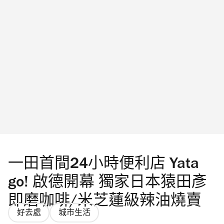
港限定店日期及地點是？ 由8月14日至9月6
日，「《反斗奇兵》| Peaceminusone: The First
Fan」企劃來到全球巡迴第四站，將會登陸尖沙
咀海港城不同地點，包括海運大廈露天廣場、
海運大廈入口大堂及海港城美術館。
Photograph: ©DIsney/Pixar ©Peaceminusone |
Produced by Play In The Box｜「The First Fan」
首爾站快閃店｜圖片只供參考 Peaceminusone
x《反斗奇兵》香港限定店有什麼必買周邊產
品？ 尖沙咀 Peaceminusone x《反斗奇兵》香
一田首間24小時便利店 Yata
港限定店將首爾站快閃店的藝術空間概念重現
go! 啟德開幕 獨家日本猿田彥
在海運大廈入口大堂（近 OT202號
即磨咖啡/米芝蓮級辣油燒賣
Facesss），結合打卡位及限量產品。現場發售
好去處
城市生活