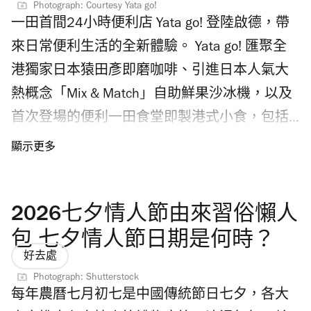
全港首賣香港限定款式及約70款
Photograph: Courtesy Yata go!
一田首間24小時便利店 Yata go! 登陸啟德，帶
Peaceminusone x《反斗奇兵》收藏品、潮流服
來日常便利生活的全新體驗。 Yata go! 匯聚全
飾及生活用品，包括限定模型公仔、小雛菊珠
港獨家日本猿田彥即磨咖啡、引進日本人氣大
寶胸針、鑰匙圈、絲巾、棒球帽、貼紙、限定
熱概念「Mix & Match」自助鮮果沙冰機，以及
手機殼等。入場必須購票，並預先網上登記，
首次登場的便利一田食堂即製港式小食，包括
在指定時間前往店內點選心頭好。
香料案內所辣油珍寶燒賣、李輝記沙嗲醬撈
Peaceminusone x《反斗奇兵》香港藝術展有什
麵、港式奶茶等，以及各類生活用品，將日本
麼亮點？ 8月14至31日期間，海港城美術館舉
便利店的探索樂趣與一田一貫的品質選品結
行「The First Fan Photo Zone」藝術展覽，全港
2026七夕情人節由來習俗懶人
合。 Yata go! 嚴選多款日本便利店熱門商品，
獨家展出一系列主題作品，超過20幅以《反斗
主打日本直送日本零食、急凍美食與特色選
包 七夕情人節日期是何時？
奇兵》角色及 Peaceminusone 小雛菊主題貼紙
好去處
物；更有逾百款日本各地飲品，如精釀啤酒包
鏡面掛畫及海報作品，風格涵蓋角色插畫、文
Photograph: Shutterstock
羅三大巨頭——從麒麟、朝日、三得利，到深受
字藝術及黑白美學設計。美術館中央更設有時
每年農曆七月初七是中國傳統節日七夕，各大
酒友喜愛的白啤、黑啤、極致麥酒，乃至坊間