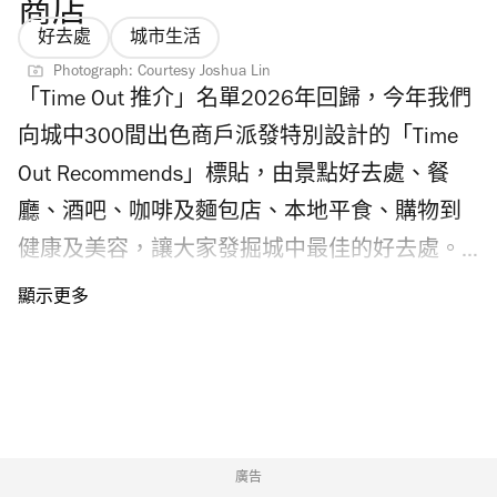
Chiikawa 幻彩應援扇派發整理券登記安排，粉
商店
絲千萬不要錯過。 Photograph:
好去處
城市生活
©Nagano/AllRightsReserved圖片只供參考 香港
Photograph: Courtesy Joshua Lin
「Time Out 推介」名單2026年回歸，今年我們
Chiikawa 展覽2026舉行日期及地點是？
向城中300間出色商戶派發特別設計的「Time
Chiikawa 香港展覽2026將於2026年8月1日至9
Out Recommends」標貼，由景點好去處、餐
月6日舉行，屆時在尖沙咀 K11 Musea 及海濱
廳、酒吧、咖啡及麵包店、本地平食、購物到
舉行。 Photograph: CHChiikawa Artiverse 八月
健康及美容，讓大家發掘城中最佳的好去處。
開幕的香港 Chiikawa 展覽展區有什麼亮點？
我們早前舉行了「讀者之選」投票活動，邀請
「 Chiikawa Artiverse」Chiikawa 展覽2026將
各位 Time Out 讀者選出最喜愛的餐廳、酒吧、
Chiikawa 無限延展的世界觀化為壯闊的宇宙空
咖啡及麵包店、商店，即看投票結果！ 「Time
間，四大宇宙領域分布在 K11 Musea 地下戶外
Out 推介2026」讀者之選：餐廳 The Spoon
海濱空間及六樓的 K11 Art & Cultural Centre
Pasta Bar The Spoon Pasta Bar 全手工製作意大
Kunsthalle。Chiikawa 展覽2026中，位於 K11
利麵餐廳，由馬來西亞主廚 Dylan 為菜單注入
廣告
Musea 地下戶外海濱空間「機動藝術宇宙」將