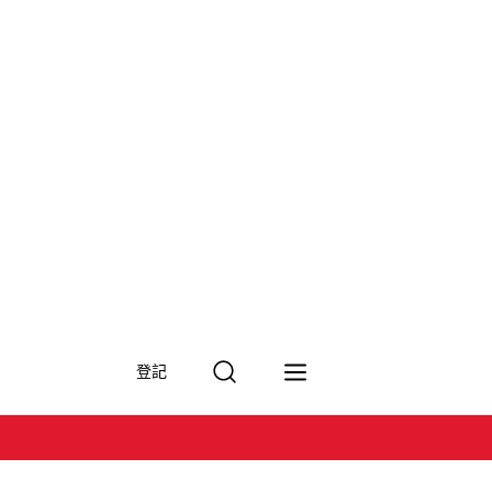
搜
登記
尋