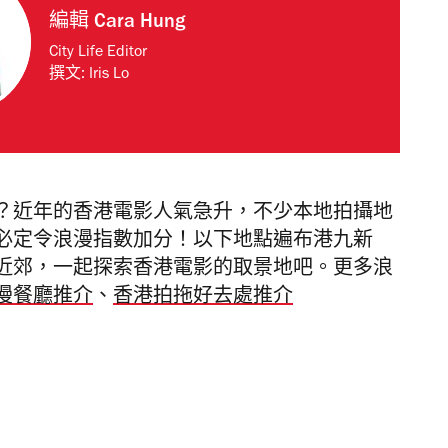
編輯
Cara Hung
City Life Editor
撰文:
Iris Lo
？近年的香港電影人氣急升，不少本地拍攝地
必定令浪漫指數加分！以下地點遍布港九新
近郊，一起探索香港電影的取景地吧。更多浪
漫餐廳推介
、
香港拍拖好去處推介