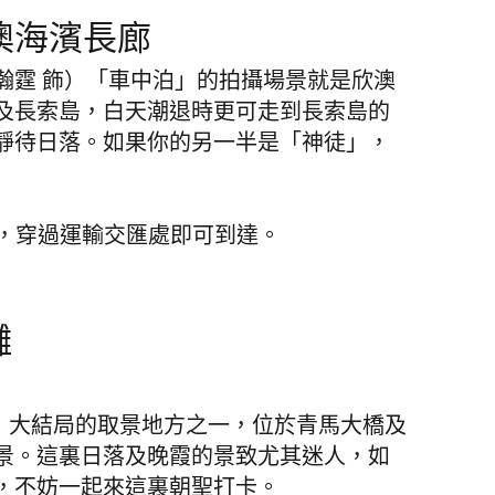
澳海濱長廊
瀚霆 飾）「車中泊」的拍攝場景就是欣澳
及長索島，白天潮退時更可走到長索島的
靜待日落。如果你的另一半是「神徒」，
行，穿過運輸交匯處即可到達。
灘
im》大結局的取景地方之一，位於青馬大橋及
景。這裏日落及晚霞的景致尤其迷人，
如
，不妨一起來這裏朝聖打卡。