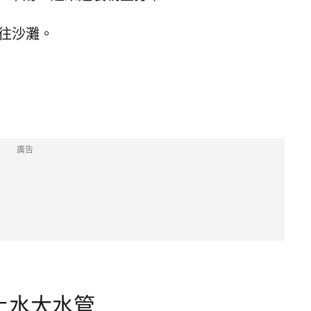
前往沙灘。
廣告
上水大水管