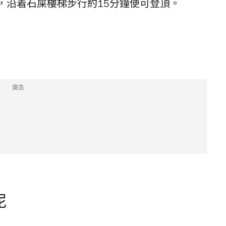
，沿着石屎樓梯步行約15分鐘便可登頂。
廣告
泥