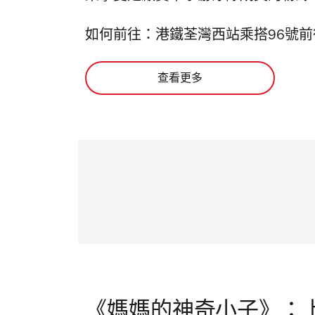
如何前往：港鐵荃灣西站乘搭96號
查看更多
《媽媽的神奇小子》：