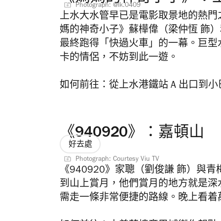
Photograph: @lk.0409
上水大水管早已是電影取景地的熱門
媽的神奇小子》蘇樺偉（梁仲恆 飾）
最終跑得「快過火車」的一幕。巨型
卡的情侶，不妨到此一遊。
如何前往：從上水港鐵站 A 出口到小
《940920》：嘉頓山
好去處
Photograph: Courtesy Viu TV
《940920》家聰（劉俊謙 飾）與
到山上賞月，他們賞月的地方就是深
需走
一條非常便捷的路線。晚上看着