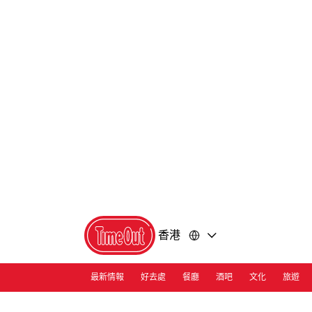
前
前
往
往
內
頁
容
尾
香港
最新情報
好去處
餐廳
酒吧
文化
旅遊