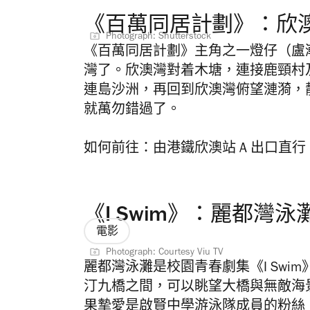
《百萬同居計劃》：欣
Photograph: Shutterstock
《百萬同居計劃》主角之一燈仔（盧
灣了。欣澳灣對着木塘，連接鹿頸村
連島沙洲，再回到欣澳灣俯望漣漪，
就萬勿錯過了。
如何前往：
由港鐵欣澳站 A 出口直
《I Swim》：麗都灣泳
電影
Photograph: Courtesy Viu TV
麗都灣泳灘是校園青春劇集《I Sw
汀九橋之間，可以眺望大橋與無敵海
果摯愛是啟賢中學游泳隊成員的粉絲