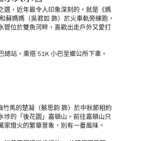
之選，近年最令人印象深刻的，就是《媽
和蘇媽媽（吳君如 飾）於火車軌旁練跑，
水管位於雙魚河畔，喜歡出走戶外又愛打
巴總站，乘搭 51K 小巴至鄉公所下車。
青梅竹馬的楚凝
（蔡思韵 飾）
於中秋節相約
水埗的「後花園」嘉頓山。前往嘉頓山只
萬家燈火的繁華景象，別有一番風味。