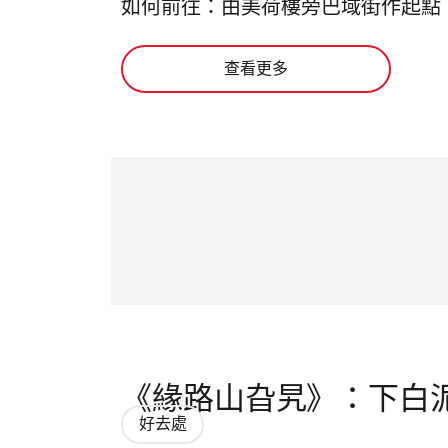
如何前往：由
美荷樓旁巴域街作起點
查看更多
《緣路山旮旯》：下白
好去處