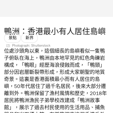
鴨洲：香港最小有人居住島嶼
景點
新界
Photograph: Shutterstock
位處
沙頭角以東，這個
細長的島嶼看似一隻鴨
子俯臥在海上，鴨洲
由本地罕見的紅色角礫岩
構成，
「鴨眼」經歷
海浪侵蝕而成，
「鴨頸」
部分因岩層斷裂帶形成，形成大家朝聖的地質
奇景。這裏是香港面積
最小而有人居住的島
嶼
，50年代居住了過千名
居民，後來大部分遷
離到外。
鴨洲保留了漁村風情和歷史，2018年
居民
將鴨洲漁民子弟學校改建成
「鴨洲故事
館」，展示了過去
村民使用的生活用品、捕魚