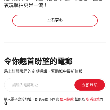
裏玩航拍更是一流！
查看更多
令你翹首盼望的電郵
馬上訂閱我們的定期通訊，緊貼城中最新情報
請
輸
入
電
輸入電子郵箱地址，即表示閣下同意
使用條款
細則及
私隱政策
內
容
郵