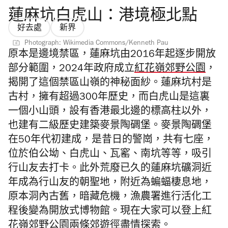
蓮麻坑白虎山：港境極北點
好去處
新界
Photograph: Wikimedia Commons/Kenneth Pau
原本是邊境禁區，蓮麻坑由2016年起逐步開放
部分範圍，2024年政府成立
紅花嶺郊野公園
，
揭開了這個禁區山嶺的神秘面紗。蓮麻坑村是
古村，擁有超過300年歷史，而白虎山是這裏
一個小山頭，設有香港最北邊的標高柱以外，
也建有二級歷史建築麥景陶碉堡。麥景陶碉堡
在50年代初建成，是昔日的警崗，共有七座，
位於伯公坳、白虎山、瓦窰、南坑等等，吸引
行山友去打卡。此外荒廢已久的蓮麻坑礦洞近
年成為行山友的朝聖地，附近為蝙蝠棲息地，
原本洞內古舊，暗藏危機，漁農署進行活化工
程後變為開放式博物館。現在大家可以登上紅
花嶺郊野公園兩條郊遊徑盡情探索。