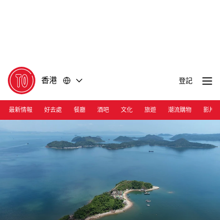
前
前
往
往
內
頁
容
尾
香港
登記
最新情報
好去處
餐廳
酒吧
文化
旅遊
潮流購物
影片