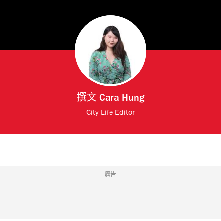
撰文
Cara Hung
City Life Editor
廣告