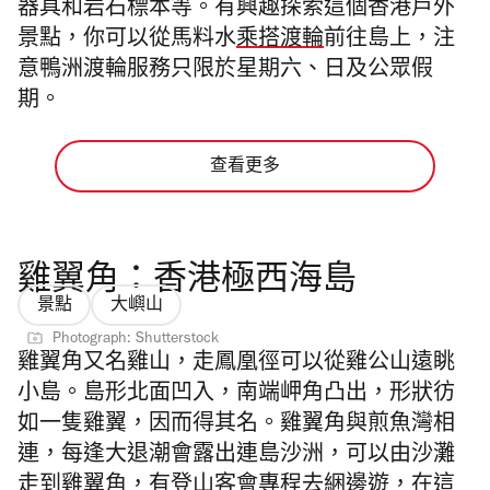
器具和岩石標本等。有興趣探索這個香港戶外
景點，你可以從馬料水
乘搭渡輪
前往島上，注
意鴨洲渡輪服務只限於星期六、日及公眾假
期。
查看更多
雞翼角：香港極西海島
景點
大嶼山
Photograph: Shutterstock
雞翼角又名雞山，走鳳凰徑可以從雞公山遠眺
小島。島形北面凹入，南端岬角凸出，形狀彷
如一隻雞翼，因而得其名。雞翼角與煎魚灣相
連，每逢大退潮會露出連島沙洲，可以由沙灘
走到雞翼角，有登山客會專程去綑邊遊，在這