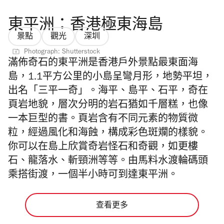
東平洲：香港極東海島
景點
觀光
深圳
Photograph: Shutterstock
滿佈奇石的東平洲是香港戶外景點最東面海
島，1.1平方公里的小島呈彎月形，地勢平坦，
出名「三平一奇」。海平、島平、石平，奇在
頁岩地貌，層次分明的岩石猶如千層糕，也像
一本巨型的書。頁岩含有不同元素的物質微
粒，經過風化和海蝕，構成彩色斑斕的樣貌。
你可以在島上欣賞奇岩怪石和奇觀，如更樓
石、龍落水、斬頸洲等等。由馬料水渡輪碼頭
乘搭街渡，一個半小時可到達東平洲。
查看更多