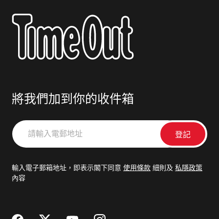
將我們加到你的收件箱
請
輸
入
電
輸入電子郵箱地址，即表示閣下同意
使用條款
細則及
私隱政策
郵
內容
地
址