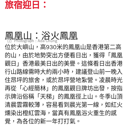
旅宿迎日：
鳳凰山：浴火鳳凰
Photograph : Ada Chung
位於大嶼山，高930米的鳳凰山是香港第二高
的山，由於地勢突出方便看日出，獲得「鳳凰
觀日」香港最美日出的美譽。這條看日出香港
行山路線需時大約兩小時，建議登山前一晚入
住昂坪的旅舍，或於昂坪營地紮營。凌晨時光
再從「心經簡林」的鳳凰觀日牌坊出發，按指
示牌沿俗稱「天梯」的鳳凰徑上山。冬季山頂
清晨雲霧較薄，容易看到晨光第一線，如紅火
燻染出橙紅雲海，當真有鳳凰浴火重生的感
覺，為各位的新一年打打氣。