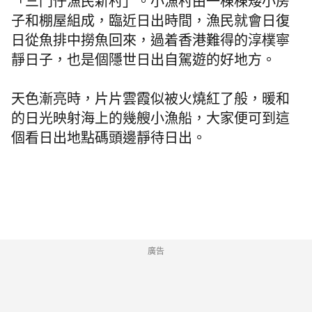
「三門仔漁民新村」。小漁村由一棟棟矮小房
子和棚屋組成，臨近日出時間，漁民就會日復
日從魚排中撈魚回來，過着香港難得的淳樸寧
靜日子，也是個隱世日出自駕遊的好地方。
天色漸亮時，片片雲霞似被火燒紅了般，暖和
的日光映射海上的幾艘小漁船，
大家便可到這
個看日出地點碼頭邊靜待日出。
廣告