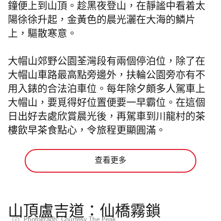
鐘便上到山頂。趁黑夜登山，在靜謐中看着太
陽徐徐升起，金黃色的晨光灑在大海的鱗片
上，驅散寒意。
大帽山郊野公園荃灣段有兩個停泊位，除了在
大帽山車路最高點旁邊外，扶輪公園旁亦有不
用入錶的合法泊車位。每年除夕頗多人駕車上
大帽山，要覓得好位置便要一早霸位。在這個
日出好去處欣賞晨光後
，再駕車到川龍村的茶
樓飲早茶食點心，令旅程更顯圓滿。
查看更多
山頂盧吉道：仙橋霧鎖
Photograph: Courtesy The Peak