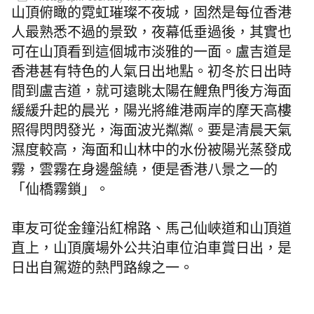
山頂俯瞰的霓虹璀璨不夜城，固然是每位香港
人最熟悉不過的景致，夜幕低垂過後，其實也
可在山頂看到這個城市淡雅的一面。盧吉道是
香港甚有特色的人氣日出地點。初冬於日出時
間到盧吉道，就可遠眺太陽在鯉魚門後方海面
緩緩升起的晨光，陽光將維港兩岸的摩天高樓
照得閃閃發光，海面波光粼粼。要是清晨天氣
濕度較高，海面和山林中的水份被陽光蒸發成
霧，雲霧在身邊盤繞，便是香港八景之一的
「仙橋霧鎖」。
車友可從金鐘沿紅棉路、馬己仙峽道和山頂道
直上，山頂廣場外公共泊車位泊車賞日出，是
日出自駕遊的熱門路線之一。