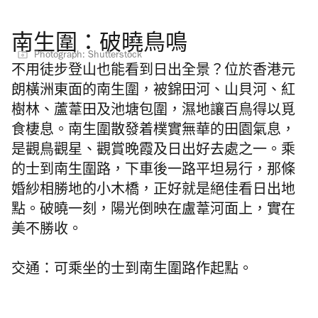
南生圍：破曉鳥鳴
Photograph: Shutterstock
不用徒步登山也能看到日出全景？位於香港元
朗橫洲東面的南生圍，被錦田河、山貝河、紅
樹林、蘆葦田及池塘包圍，濕地讓百鳥得以覓
食棲息。南生圍散發着樸實無華的田園氣息，
是觀鳥觀星、觀賞晚霞及日出好去處之一。乘
的士到南生圍路，下車後一路平坦易行，那條
婚紗相勝地的小木橋，正好就是絕佳看日出地
點。破曉一刻，陽光倒映在盧葦河面上，實在
美不勝收。
交通：可乘坐的士到南生圍路作起點。