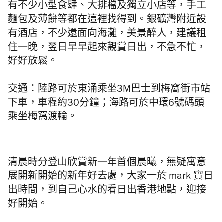
有不少小型食肆、大排檔及獨立小店等，手工
麵包及薄餅等都在這裡找得到。銀礦灣附近設
有酒店，不少還面向海灘，美景醉人，建議租
住一晚，翌日早早起來觀賞日出，不急不忙，
好好放鬆。
交通：陸路可於東涌乘坐3M巴士到梅窩街市站
下車，車程約30分鐘；海路可於中環6號碼頭
乘坐梅窩渡輪。
清晨時分登山欣賞新一年首個晨曦，無疑寓意
展開新開始的新年好去處，大家一於 mark 實日
出時間，到自己心水的看日出香港地點，迎接
好開始。