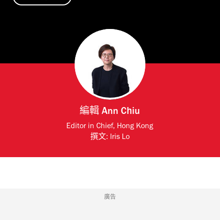
編輯
Ann Chiu
Editor in Chief, Hong Kong
撰文:
Iris Lo
廣告