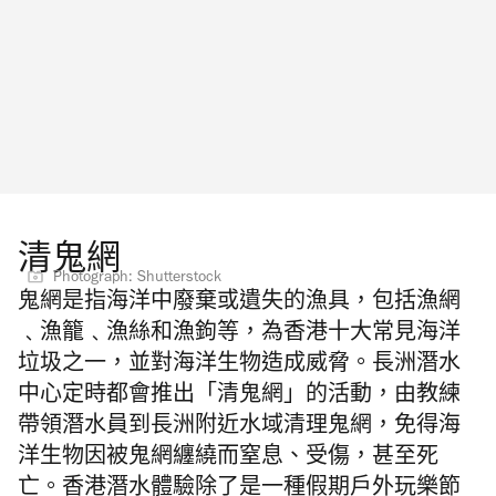
清鬼網
Photograph: Shutterstock
鬼網是指海洋中廢棄或遺失的漁具，包括漁網
﹑漁籠﹑漁絲和漁鉤等，為香港十大常見海洋
垃圾之一，並對海洋生物造成威脅。長洲潛水
中心定時都會推出「清鬼網」的活動，由教練
帶領潛水員到長洲附近水域清理鬼網，免得海
洋生物因被鬼網纏繞而窒息、受傷，甚至死
亡。
香港潛水體驗
除了是一種假期戶外玩樂節