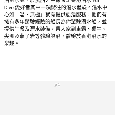
潛到水底，於沉船之中探險是
香港潛水 Fun
Dive
愛好者其中一項嚮往的潛水體驗。潛水中
心如「潛・無極」就有提供船潛服務，他們有
擁有多年駕駛經驗的船長為你駕駛潛水船，並
提供午餐及潛水裝備，帶大家到東霸、獨牛、
尖洲及燕子岩等體驗船潛，
體驗
於
香港潛水
的
樂趣。
廣告