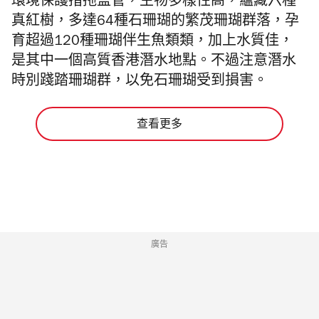
環境保護措拖監管，生物多樣性高，蘊藏六種
真紅樹，多達64種石珊瑚的繁茂珊瑚群落，孕
育超過120種珊瑚伴生魚類類，加上水質佳，
是其中一個高質
香港潛水地點
。不過注意潛水
時別踐踏珊瑚群，以免石珊瑚受到損害。
查看更多
廣告