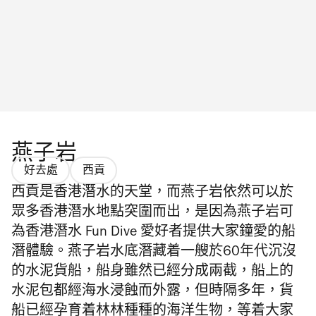
燕子岩
好去處
西貢
西貢是
香港潛水
的天堂，而燕子岩依然可以於
眾多香港潛水地點突圍而出，是因為燕子岩可
為
香港潛水 Fun Dive
愛好者提供大家鐘愛的船
潛體驗。燕子岩水底潛藏着一艘於60年代沉沒
的水泥貨船，船身雖然已經分成兩截，船上的
水泥包都經海水浸蝕而外露，但時隔多年，貨
船已經孕育着林林種種的海洋生物，等着大家