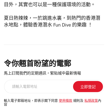
目外，其實也可以是一種保護環境的活動。
夏日熱辣辣，一於跳進水裏，到熱門的
香港潛
水地點
，
體驗香港潛水 Fun Dive
的樂趣 ！
令你翹首盼望的電郵
馬上訂閱我們的定期通訊，緊貼城中最新情報
請
輸
入
電
輸入電子郵箱地址，即表示閣下同意
使用條款
細則及
私隱政策
內
容
郵