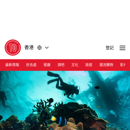
前
前
往
往
內
頁
容
尾
香港
登記
最新情報
好去處
餐廳
酒吧
文化
旅遊
潮流購物
影片