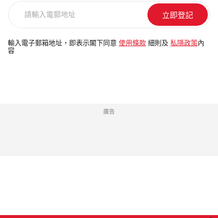
請
輸
入
電
輸入電子郵箱地址，即表示閣下同意
使用條款
細則及
私隱政策
內
容
郵
地
址
廣告