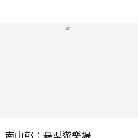
廣告
南山邨：最型遊樂場