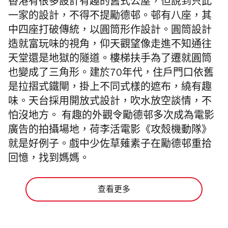
香港有很多設計有趣的舊式公屋，但說到只此
一家的設計，不得不提勵德邨。邨有八座，其
中四座打破傳統，以圓筒形作設計。圓筒設計
造就富玩味的視角，仰天觀望像走進不知通往
天堂還是地獄的隧道。樓梯扶手為了遷就圓筒
也變成了三角形。建於70年代，住戶門口依舊
是拉摺式鐵閘，掛上不同式樣的遮布，繞有趣
味。天台採用開放式設計，吹水放空談情，不
怕沒地方。 有趣的外觀令勵德邨多次成為電影
廣告的拍攝場地，荷李活電影《攻殼機動隊》
就是好例子。戲中少佐草薙素子在勵德邨重拾
回憶，找到媽媽。
查看更多