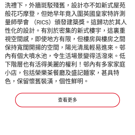
洗禮下，外牆斑駁殘舊，設計亦不如新式屋苑
般花巧摩登，但她早年竟入圍英國皇家特許測
量師學會 （RICS）頒發建築獎。這歸功於其人
性化的設計。有別於密集的新式樓宇，這裏重
視空間感，即使地方有限，但樓房與樓房之間
保持寬闊開揚的空間，陽光清風輕易進來。邨
內有個大噴水池，令生活場景變得活潑來。低
下階層也有活得美麗的權利！邨內有多家家庭
小店，包括榮樂茶餐廳及盛記麵家，甚具特
色，保留懷舊裝潢，個性鮮明。
查看更多