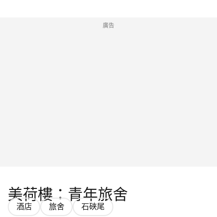
廣告
美荷樓：青年旅舍
酒店
旅舍
石硤尾