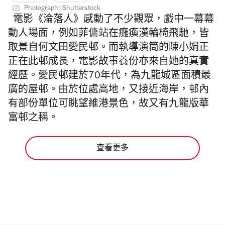
Photograph: Shutterstock
電影《淪落人》感動了不少觀眾，戲中一幕幕
動人場面，例如菲傭站在癱瘓漢輪椅飛馳，皆
取景自何文田愛民邨。而執導演筒的陳小娟正
正在此邨成長，電影故事養份亦來自她的真實
經歷。愛民邨建於70年代，為九龍城區面積最
廣的屋邨。由於位處高地，又接近海岸，邨內
有部份單位可眺望維港景色，故又有九龍版華
富邨之稱。
查看更多