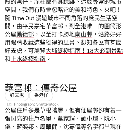
段的灣仔、赤柱
都有其踪跡。這麼尋常的城市
空間
，我們有時會忽略它的美和特色。來吧！
隨 Time Out 漫遊城市不同角落的庶民生活空
間，由平民豪宅
華富邨
，到全港唯一的圓筒形
公屋
勵德邨
，以至打卡勝地
南山邨
，沿路好好
用眼睛收藏這些獨得的風景。想知各區有甚麼
好去處，可瀏覽
大埔終極指南！18大必到景點
和
上水終極指南
。
華富邨：傳奇公屋
好去處
香港仔
Photograph: Shutterstock
公屋住戶多是草根階層，但有個屋邨卻有着一
張閃亮的住戶名單，韋家輝、譚小環、阮小
儀、藍奕邦、周華健、沈嘉偉等名字都出現在