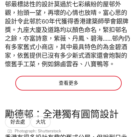
邨最標誌性的設計莫過於七彩繽紛的屋邨外
觀，抬頭一望，再壞的心情也放晴。富心思的
設計令此邨於60年代獲得香港建築師學會銀牌
獎。九座大廈及道路均以顏色命名，緊扣邨名
之餘，亦富詩意，紫薇、丹鳳、碧海……邨內仍
有多家舊式小商店，其中最具特色的為金碧酒
家，依舊提供已沒有多少新式酒家還會炮製的
懷舊手工菜，例如錦鹵雲吞、八寶鴨等。
查看更多
勵德邨：全港獨有圓筒設計
好去處
大坑
Photograph: Shutterstock