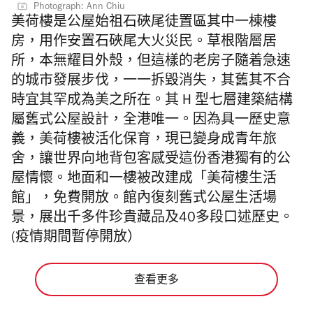
Photograph: Ann Chiu
美荷樓是公屋始祖石硤尾徒置區其中一棟樓
房，用作安置石硤尾大火災民。草根階層居
所，本無耀目外殼，但這樣的老房子隨着急速
的城市發展步伐，一一拆毀消失，其舊其不合
時宜其罕成為美之所在。其 H 型七層建築結構
屬舊式公屋設計，全港唯一。因為具一歷史意
義，美荷樓被活化保育，現已變身成青年旅
舍，讓世界向地背包客感受這份香港獨有的公
屋情懷。地面和一樓被改建成「美荷樓生活
館」，免費開放。館內復刻舊式公屋生活場
景，展出千多件珍貴藏品及40多段口述歷史。
(疫情期間暫停開放）
查看更多