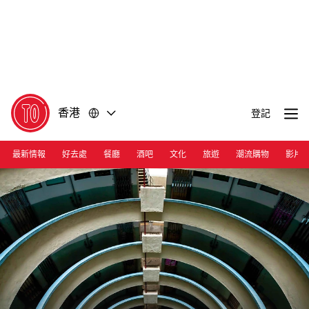
前
前
往
往
內
頁
容
尾
香港
登記
最新情報
好去處
餐廳
酒吧
文化
旅遊
潮流購物
影片