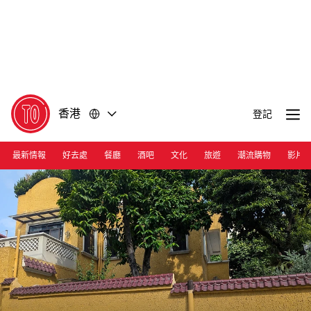
前
前
往
往
內
頁
容
尾
香港
登記
最新情報
好去處
餐廳
酒吧
文化
旅遊
潮流購物
影片