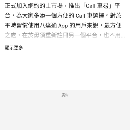
段是？ 首批進駐的15間航空公司以短途航線為
正式加入網約的士市場，推出「Call 車易」平
主，包括大家熟悉的香港航空、香港快運、大
台，為大家多添一個方便的 Call 車選擇。對於
灣區航空，以及東南亞航線航班。長途航班及
平時習慣使用八達通 App 的用戶來說，最方便
傳統航空公司繼續留守一號客運大樓，方便為
之處，在於毋須重新註冊另一個平台，也不用
客量分流，減少過關的輪候時間。二號客運大
另外綁定信用卡，就可以直接在原有 App 內由
樓預計2026年底能處理1,500萬人次，未來將
「Call 車」到「付款」一站式完成。 一 App 整
進一步擴展。 機場二號客運大樓航空公司辦理
合 Call 車與付款 「Call 車易」整合全港多個的
旅客登記手續時間表及位置： 生效日期 航空公
士車隊及預約平台，初期覆蓋超過八千輛的
司 登記行段 2026年5月27日 香港航空 Q 2026
士。車型選擇亦相當豐富，除了一般的四座位
年5月28日 亞洲航空 V 峇迪航空 W 海南航空 V
的士，還包括豪華六座位車款、適合大量行李
廣告
菲律賓亞洲航空 V 泰國亞洲航空 V 泰國獅子航
的特大行李車，以及無障礙車輛等，無論是趕
空 W 2026年6月2日 柬埔寨航空 W 靛藍航空 W
往機場、家庭出遊，還是需要輪椅協助，基本
越捷航空 W 2026年6月3日 曼谷航空 V 大灣區
上都能在 App 內找到合適車型。 操作亦非常簡