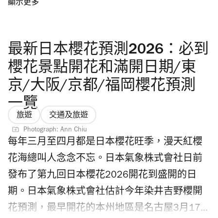
受一下這個獲全球認可的頂級機場服務吧！ 繼
軍 貴賓室與商務艙同樣稱霸 在傳統航空類別
續看： 國泰航空榮登全球最佳航空公司第二 調
中，今年由卡塔爾航空奪冠，而大家熟悉的國
酒界盛事「亞洲50最佳酒吧2026」七月回歸澳
最新日本櫻花預測2026：必到
泰航空則緊隨其後！新加坡航空（第三）、大
門舉行 香港四月好去處推介2026
韓航空（第四）及星宇航空（第五）依次上
櫻花景點開花和滿開日期/東
榜，競爭激烈。 國泰這次還連掃兩項大獎：憑
京/大阪/京都/福岡櫻花預測
藉全新「爾雅商務艙」（Aria Suite）奪得「全
一覽
球最佳商務艙」，同時榮膺「全球最佳航空公
旅遊
交通及旅遊
司貴賓室」。對於經常長途飛行的旅客來說，
Photograph: Ann Chiu
每年三月至四月都是日本櫻花旺季，漫天紅櫻
這無疑是升級旅程體驗的一大誘因！國泰行政
花海總叫人念念不忘。日本氣象株式會社日前
總裁林紹波表示，這些獎項是對整個團隊努力
發布了第九回日本櫻花2026開花到盛開的日
與專業精神的最佳肯定，同時也激勵著品牌繼
期。日本氣象株式會社估計今年染井吉野櫻開
續創新、精益求精。展望未來，國泰已豪擲逾
花預測，最早開花的本州地區是名古屋3月17
1,000 億港元，全力投資機隊擴充、客艙升