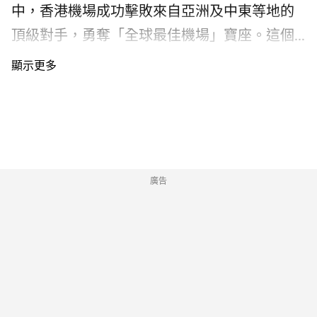
值最高香港廚師發辦
中，香港機場成功擊敗來自亞洲及中東等地的
配合容貌及指紋識別即可完成。第二種是「非
頂級對手，勇奪「全球最佳機場」寶座。這個
接觸式容貌識別」方式，只要年滿14歲並完成
大獎由來自逾150個國家、共250萬名旅客一人
登記，日後過關無需出示實體證件，只需人面
一票選出，絕對是實至名歸的賽果。 智能升級
識別便可輕鬆通行，科技感十足。 Photograph:
過關更順暢 二號客運大樓下月重開 香港機場能
Courtesy Aedas 駕駛人士同樣有好消息。全新
夠贏得全球旅客歡心，全靠近年在保安檢查、
設立的「一站式」行車通道，將取代現時分段
航空基建及各項旅客設施上的全面升級。走進
式的檢查程序。綜合查驗設備將一次過收集司
客運大樓，你會明顯感受到整個登機流程變得
廣告
機的體溫、證件資料、容貌及指紋，並即時同
更快捷、更順暢。這全賴智能科技的全面引
步傳送至深港兩地部門進行查驗。司機可全程
入，尤其是強大的人臉辨識系統，讓自助保安
留在車內完成所有手續，省時省力。不過，私
閘口、出入境通道以至登機閘口均能全自動化
家車及跨境巴士的乘客仍需按規定下車，前往
運作，過關變得前所未有地輕鬆！ 同時，機場
主要的出入境大堂辦理過關手續。 至於大家最
正為安檢系統進行大革新，以先進的電腦斷層
關心的啟用時間，當局預計新口岸將於2027