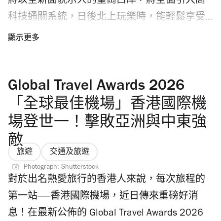
將以全新面貌示人的皇崗口岸，將全面引入高
外，「Call 車易」還提供多項實用功能。用戶
科技通關系統，日後北上玩樂時，能輕鬆享受
可以將行程即時分享給親友，讓家人或朋友掌
極速過關的便利。 立法會及保安局局長鄧炳強
握行程；也可以預先設定緊急聯絡人，以備不
透露，全新皇崗口岸將採用「合作查驗、一次
時之需。行程完成後，App 會自動提供電子收
放行」的嶄新通關模式。屆時，香港與內地相
據。若遺失物品、對司機服務不滿，亦可透過
Global Travel Awards 2026
關部門將在同一大樓內聯合辦公，實施「一地
App 內的專線或問卷，即時向平台或車隊提出
兩檢」。這種無縫的查驗流程預計可將原本約
「全球最佳機場」香港國際機
投訴或查詢。如果你本身已經習慣用八達通銀
30分鐘的通關時間，大幅縮短至約5分鐘，效
場登世一！擊敗亞洲與中東強
包，又不想為了搭車到處下載新程式和綁定信
率大大提升。 新口岸將設置134條「合作查
敵
用卡，這個內置功能就最適合不過。下一次趕
驗」自助通道（e-道）及 68 個人工櫃枱。使用
旅遊
交通及旅遊
時間叫車，不妨打開你的八達通 App，試試
e-道的旅客可選擇兩種便捷的過關方式：第一
Photograph: Shutterstock
「Call 車易」。 繼續看： PayMe 用戶注意 5月
對於出名熱愛旅行的香港人來說，每次旅程的
種是「讀取證件」方式，適用於七歲或以上的
14日起實施身份驗證新規定 深水埗大排檔始祖
第一站——香港國際機場，近日傳來重磅好消
香港居民、回鄉證或內地通行證持有人，以及
愛文生進軍甜品界！ 香港 Omakase 2026：CP
息！在最新公佈的 Global Travel Awards 2026
已登記內地快捷通道的旅客。只需掃描證件，