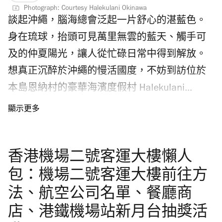
Photograph: Courtesy Halekulani Okinawa
談起沖繩，腦海總會泛起一片舒心的湛藍色。
身在琉球，抬頭可見萬里無雲的藍天、觸手可
及的仲夏陽光，讓人從忙碌日常中得到解放。
想真正沉醉於沖繩的慢活國度，不妨到訪位於
本島恩納村的豪華海濱度假村 Halekulani
Okinawa（海麗客蘭尼沖繩），其面向全長約
1.7公里的海岸線，被沖繩海岸國定公園內的自
然風光環繞。度假村結集環迴海景住宿、多元
香港機場二號客運大樓懶人
餐飲、體驗活動、豪華精品店、Spa 及五個游
泳池，讓你足不出戶也能全天候享受沖繩悠閒
包：機場二號客運大樓前往方
之旅。
法、航空公司名單、餐廳商
店、港鐵機場站新月台抽獎活