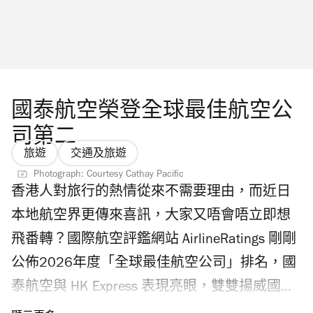
技術全面取代傳統設備。這項技術將於下個月
年，即本屆政府任期完結前全面投入服務。屆
全面重開的二號客運大樓同步啟用，加上多項
時，長假期北上玩樂再無需面對人山人海的過
全新設施，下次出發肯定會帶來更多驚喜。 包
關場面，大家可將節省下來的時間和精力，真
攬全球最佳安檢與「五星級」洗手間 除了奪得
正投入到吃喝玩樂的精彩行程中。 繼續看： 香
全球最佳機場，香港機場在 Skytrax 的2026年
國泰航空榮登全球最佳航空公
港今月新餐廳 調酒界盛事「亞洲50最佳酒吧
世界機場大獎（World Airport Awards）中同樣
司第二
2026」七月回歸澳門舉行 香港四月好去處推介
備受肯定，囊括「全球最佳機場安檢流程」及
旅遊
交通及旅遊
2026
「全球最佳機場洗手間」兩項殊榮。經過深入
Photograph: Courtesy Cathay Pacific
香港人對旅行的熱情從來不需要理由，而近日
研究旅客使用習慣後，機場重新設計洗手間，
本地航空界更傳來喜訊，大家又唔會唔立即想
加入互動元素，並大幅提升衛生標準，讓旅客
飛番轉？國際航空評鑑網站 AirlineRatings 剛剛
在長途機前也能享受一次真正「世界級」的洗
公佈2026年度「全球最佳航空公司」排名，國
手間體驗。 看完這些升級亮點，是否讓你心思
泰航空與 HK Express 表現亮眼，雙雙揚威國
思想立刻訂機票出發？準備好行李，親身去感
際，為未來出遊增添更多期待。 國泰奪全球亞