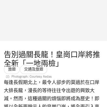
航空 Q 濟州航空 V 2026年6月9日 宿霧太平洋
單。用戶只需打開八達通 App，進入「Call 車
航空 P 2026年6月10日 香港快運航空 U 機場二
易」頁面，輸入上車地點及目的地；系統會即
號新客運大樓前往方法是？如何由一號客運大
時顯示一個「預計一口價」，方便你預算車
樓去二號新客運大樓？...
資。不過要留意，隧道費、公路費等附加費一
般不包括在內，最終金額仍以實際結算為準，
並採用多退少補機制。付款方面，用戶可以直
接使用八達通餘額或八達通銀包，，對不想另
告別過關長龍！皇崗口岸將推
外設定付款方式的人來說，的確方便不少。 取
全新「一地兩檢」
消安排與實用功能 至於大家最關心的取消安
旅遊
交通及旅遊
排，則會因應不同車隊而有所不同。一般而
Photograph: Courtesy Aedas
每逢長假期北上，最令人卻步的莫過於在口岸
言，司機接單前可免費取消；如在接單後取
大排長龍，漫長的等待往往令出遊的興致大
消，則有機會按車隊條款收取取消費用，部分
減。然而，這種過關的煩惱即將成為歷史！即
情況亦可能涉及等候費。 除了基本叫車功能