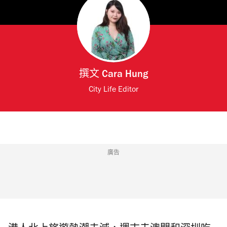
撰文
Cara Hung
City Life Editor
廣告