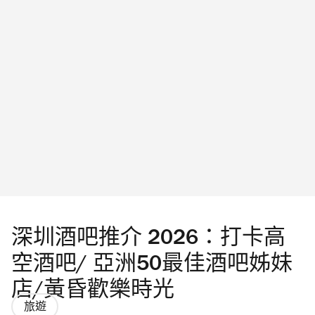
機場二號客運大樓連結港鐵機場站抽獎活動。
機場二號客運大樓啟用日期是何時？ 機場二號
客運大樓啟用日期為5月27日。 Photograph: CH
| Sang Roastery, HKIA 機場二號客運大樓餐廳和
商店有什麼選擇？ 機場二號客運大樓餐廳美食
廣場（離港層 L7）進駐多個人氣品牌，由米
線、快餐店、咖啡店到手搖飲品店都帶來機場
限定口味或禮遇，別錯過譚仔三哥 tote bag 及
明信片、本地咖啡店生昌焙豆的機場限定口味
手沖咖啡、Cupping Room 機場限定 gelato、再
深圳酒吧推介 2026：打卡高
睡5分鐘的機場限定牛油果雲朵沙沙和青提咕嚕
空酒吧/ 亞洲50最佳酒吧姊妹
沙沙。 Photograph: CH |Hong Kong
店/黃昏歡樂時光
International Airport T2 Jollibee 炸雞店機場分店
旅遊