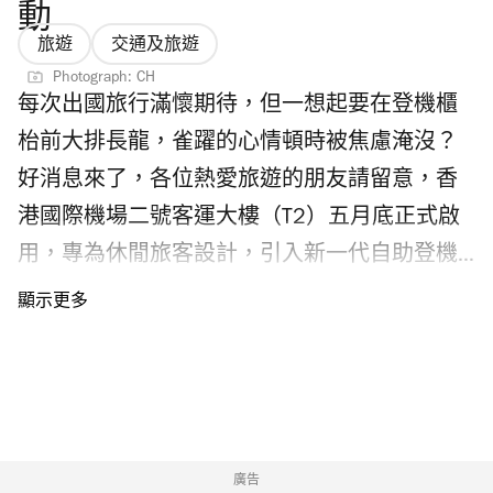
動
旅遊
交通及旅遊
Photograph: CH
每次出國旅行滿懷期待，但一想起要在登機櫃
枱前大排長龍，雀躍的心情頓時被焦慮淹沒？
好消息來了，各位熱愛旅遊的朋友請留意，香
港國際機場二號客運大樓（T2）五月底正式啟
用，專為休閒旅客設計，引入新一代自助登機
系統及一系列智能科技，並引入人氣食店及品
牌，打造更便利快捷的飛行體驗。隨着機場二
號客運大樓投入服務，港鐵機場站連接二號客
運大樓的三號及四號新月台由即日起啟用，為
隆重其事，港鐵公司舉行抽獎活動。即看機場
二號客運大樓交通前往方法、航空公司名單、
廣告