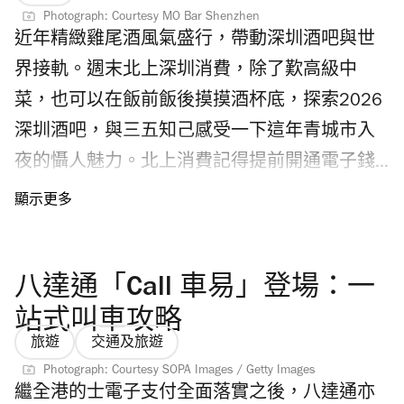
24小時營業，5月27至29日開幕首三天購買任
Photograph: Courtesy MO Bar Shenzhen
近年精緻雞尾酒風氣盛行，帶動深圳酒吧與世
何套餐，即可獲得一套限量精美行李箱貼紙，
界接軌。週末北上深圳消費，除了歎高級中
數量有限，送完即止；麥當勞機場二號客運大
菜，也可以在飯前飯後摸摸酒杯底，探索2026
樓分店帶來全新 3D 大螢幕和麥當勞樂園角色打
深圳酒吧，與三五知己感受一下這年青城市入
卡位。 Photograph: CH |Cupping Room, HKIA
夜的懾人魅力。北上消費記得提前開通電子錢
T2 另外，機場二號客運大樓開設不同種類的商
包功能，食買玩都更方便。各位咖啡精，記得
店，匯聚便利商店、香港手信紀念品店、扭蛋
睇埋我們推介的深圳必到打卡 Cafe。
機和夾公仔機。Gachapoint 扭蛋駅更有機場限
定香港主題扭蛋如「機長咕」斑鳩發聲掛飾
八達通「Call 車易」登場：一
（$168）、「升 Key 雀」噪鵑發聲掛飾
站式叫車攻略
（$140），十分搶手，經常售罄！
旅遊
交通及旅遊
Photograph: CH |Gachapoint, HKIA 陸續進駐機
Photograph: Courtesy SOPA Images / Getty Images
場二號客運大樓的15間航空公司名單和登記行
繼全港的士電子支付全面落實之後，八達通亦