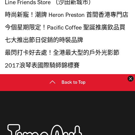
家 BT21特飲
Line Friends Store （沙田新城市）
時尚新寵！潮牌 Heron Preston 首間香港專門店
現已進駐銅鑼灣
今個星期限定！Pacific Coffee 聖誕推廣飲品買
一送一
七大推出節日促銷的時裝品牌
最閃打卡好去處！全港最大型的戶外光影節
2017浪琴表國際騎師錦標賽
Back to Top