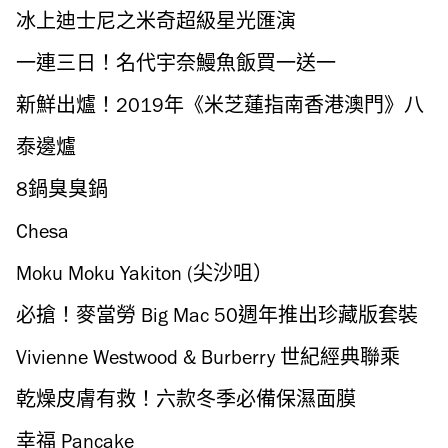
冰上迪士尼之米奇超級星光匯演
一連三日！名代宇奈鰻魚飯買一送一
新鮮出爐！2019年《米芝蓮指南香港澳門》八
間店首奪星
泰邊爐
8鍋臭臭鍋
Chesa
Moku Moku Yakiton (尖沙咀）
必搶！麥當勞 Big Mac 50週年推出珍藏版套裝
Vivienne Westwood & Burberry 世紀經典聯乘
乾燥皮膚有救！六款冬季必備保濕面膜
幸福 Pancake