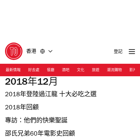
前
前
往
往
內
頁
容
尾
香港
登記
最新情報
好去處
餐廳
酒吧
文化
旅遊
潮流購物
影片
2018年12月
2018年登陸過江龍 十大必吃之選
2018年回顧
專訪：他們的快樂聖誕
邵氏兄弟60年電影史回顧