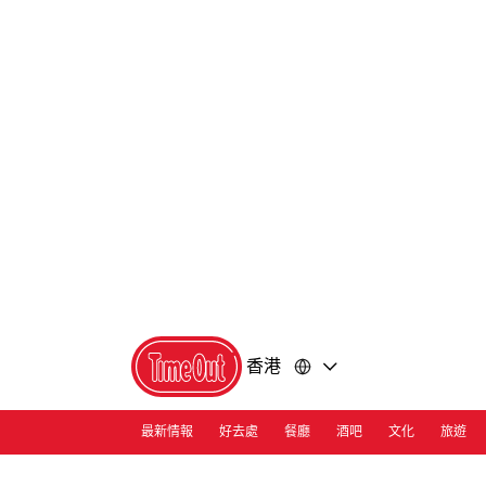
前
前
往
往
內
頁
容
尾
香港
最新情報
好去處
餐廳
酒吧
文化
旅遊