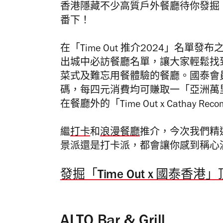
香港隱藏不少高質戶外餐廳待你發掘，部
番下！
在「Time Out 推介2024」名
出城中必訪餐廳名單，讓大家輕鬆找到
菜式及難忘用餐體驗的餐廳。國泰會
碼，每四元消費均可賺取一「亞洲萬
在餐廳外的「Time Out x Cathay Re
繼
打卡
和
浪漫餐廳
推介，今次我們精
景派還是打卡派，都會讓你感到稱心
發掘「Time Out x 國泰
ALTO Bar & Grill