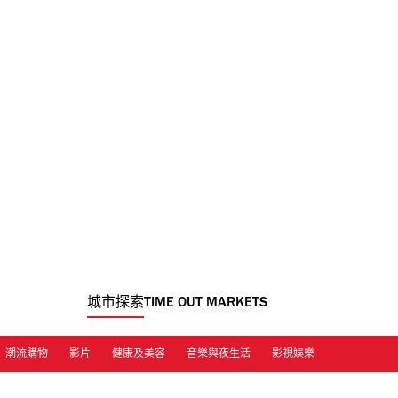
城市探索
TIME OUT MARKETS
潮流購物
影片
健康及美容
音樂與夜生活
影視娛樂