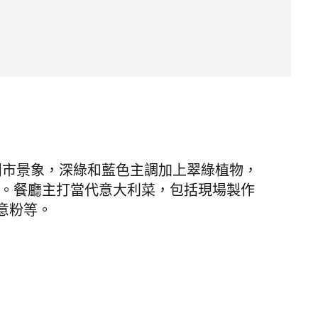
台酒吧坐擁鬧市景象，深綠和藍色主調加上翠綠植物，
r 之選。餐廳主打當代意大利菜，包括現場製作
意粉等。