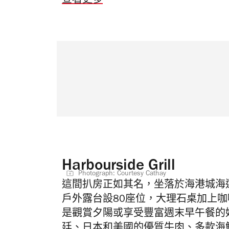
查看更多
Harbourside Grill
Photograph: Courtesy Cathay
這間扒房正如其名，坐落於海港城海
戶外露台設80座位，大理石桌加上
是觀賞夕陽或享受豐富週末早午餐的
廷、日本和美國的優質牛肉、多款海