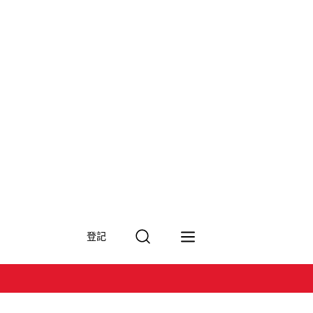
搜
登記
尋