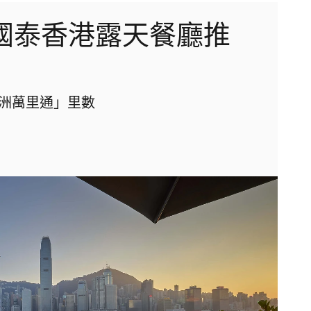
t x 國泰香港露天餐廳推
洲萬里通」里數