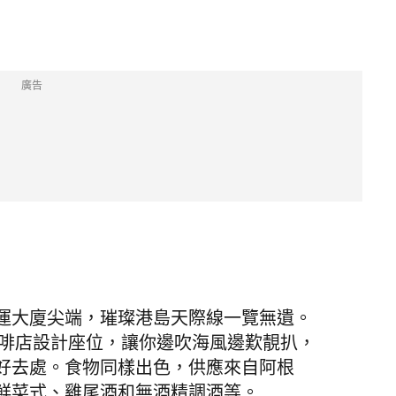
廣告
運大廈尖端，璀璨港島天際線一覽無遺。
咖啡店設計座位，讓你邊吹海風邊歎靚扒，
好去處。食物同樣出色，供應來自阿根
鮮菜式、雞尾酒和無酒精調酒等。