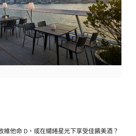
收維他命 D，或在繾綣星光下享受佳餚美酒？