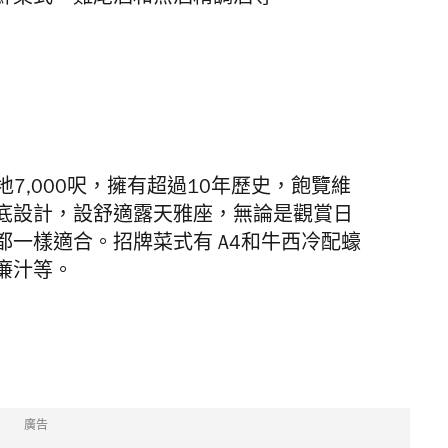
's 佔地7,000呎，擁有超過10年歷史，飽覽維
底設計，設舒適露天雅座，無論是觀賞日
一樣適合。招牌菜式有 A4和牛西冷配蠔
廉汁等。
廣告