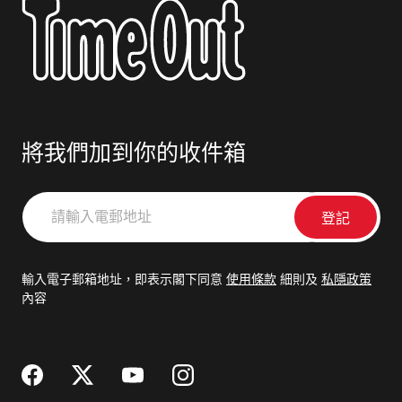
將我們加到你的收件箱
請
輸
入
電
輸入電子郵箱地址，即表示閣下同意
使用條款
細則及
私隱政策
郵
內容
地
址