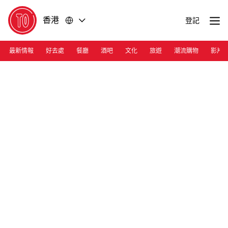
前
前
香港
登記
往
往
內
頁
容
尾
最新情報
好去處
餐廳
酒吧
文化
旅遊
潮流購物
影片