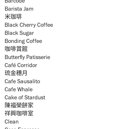
Barcode
Barista Jam
米珈琲
Black Cherry Coffee
Black Sugar
Bonding Coffee
咖啡賞館
Butterfly Patisserie
Café Corridor
琉金穗月
Cafe Sausalito
Cafe Whale
Cake of Stardust
陳福榮餅家
祥興咖啡室
Clean