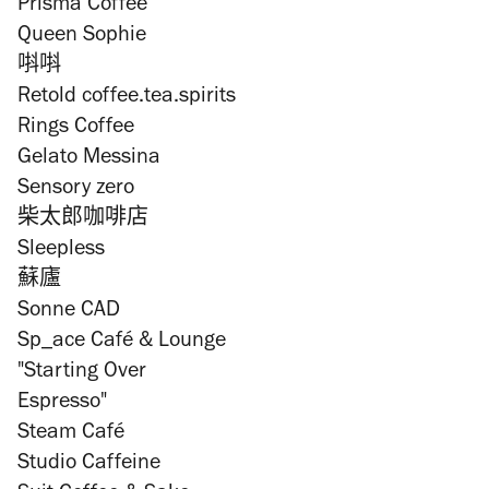
Prisma Coffee
Queen Sophie
唞唞
Retold coffee.tea.spirits
Rings Coffee
Gelato Messina
Sensory zero
柴太郎咖啡店
Sleepless
蘇廬
Sonne CAD
Sp_ace Café & Lounge
"Starting Over
Espresso"
Steam Café
Studio Caffeine