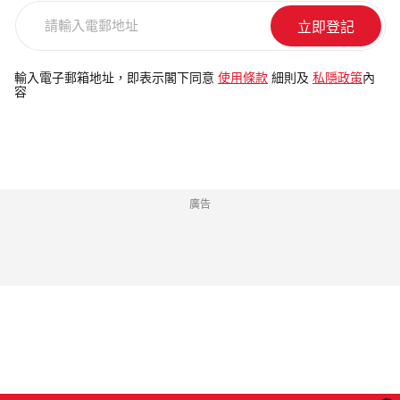
請
輸
入
電
輸入電子郵箱地址，即表示閣下同意
使用條款
細則及
私隱政策
內
容
郵
地
址
廣告