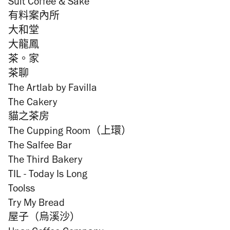
Suit Coffee & Sake
有料案內所
大和堂
大龍鳳
茶。家
茶聊
The Artlab by Favilla
The Cakery
貓之茶房
The Cupping Room（上環）
The Salfee Bar
The Third Bakery
TIL - Today Is Long
Toolss
Try My Bread
屋子（烏溪沙）