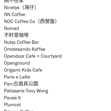
媽不在家
Ninetys（灣仔）
NN Coffee
NOC Coffee Co（西營盤）
Nomad
不籽是咖啡
Nutsy Coffee Bar
Omotesando Koffee
Opendoor Cafe + Courtyard
Openground
Origami Kids Cafe
Pane e Latte
Parc古道具公園
Patisserie Tony Wong
Pause It
Plumcot