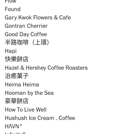
Flow
Found
Gary Kwok Flowers & Cafe
Gontran Cherrier
Good Day Coffee
半路咖啡（上環）
Hapi
快樂餅店
Hazel & Hershey Coffee Roasters
治癒菓子
Heima Heima
Hooman by the Sea
豪華餅店
How To Live Well
Hushush Ice Cream . Coffee
HΛVN°