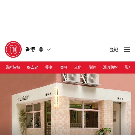
前
前
往
往
內
頁
容
尾
香港
登記
最新情報
好去處
餐廳
酒吧
文化
旅遊
潮流購物
影片