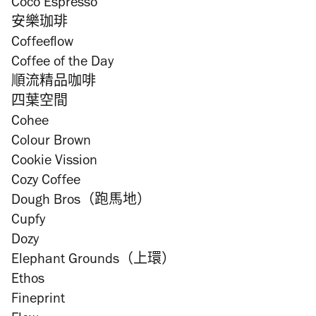
Coco Espresso
安樂珈琲
Coffeeflow
Coffee of the Day
順流精品咖啡
四葉空間
Cohee
Colour Brown
Cookie Vission
Cozy Coffee
Dough Bros（跑馬地）
Cupfy
Dozy
Elephant Grounds（上環）
Ethos
Fineprint