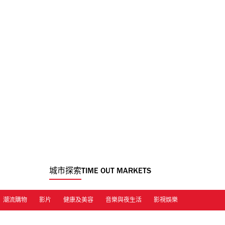
城市探索
TIME OUT MARKETS
潮流購物
影片
健康及美容
音樂與夜生活
影視娛樂