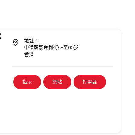
地址：
中環蘇豪卑利街58至60號
香港
指示
網站
打電話