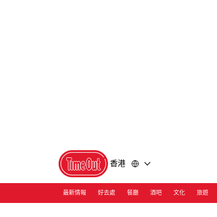
前
前
往
往
內
頁
容
尾
香港
最新情報
好去處
餐廳
酒吧
文化
旅遊