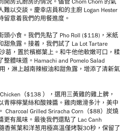
房式廚房的情況。儘管 Chom Chom 的氣
交談。慶幸店員和的主廚 Logan Hester
時留意着我們的用餐進度。
。我們先點了 Pho Roll ($118)
，
米紙
。接着，我們試了 La Lot Tartare
沙葛，置於檳榔葉上。和牛他他軟嫩可口，糅
Hamachi and Pomelo Salad
用，淋上越南辣椒油和甜魚露，增添了清新氣
d Chicken（$138 ），選用三黃雞的雞上髀，
以青檸檸葉絲和酸辣醬。雞肉嫩滑多汁，美中
al Grilled Sriracha Corn（$88）炭燒
有風味。最後我們還點了 Lac Canh
調味後伴隨香蕉葉和洋葱用極高溫僅烤製30秒，保留了