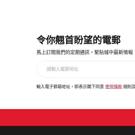
令你翹首盼望的電郵
馬上訂閱我們的定期通訊，緊貼城中最新情報
請
輸
入
電
輸入電子郵箱地址，即表示閣下同意
使用條款
細則
郵
地
址