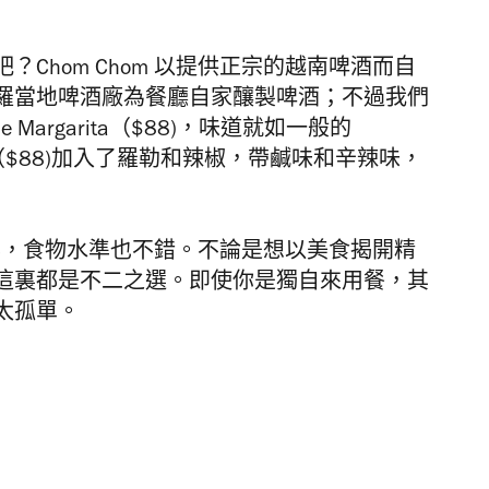
吧？
Chom Chom
以提供正宗的
越南啤酒而自
羅當地啤酒廠為餐廳自家釀製啤酒；不過我們
e Margarita（$88)，味道就如一般的
-jito（$88)加入了羅勒和辣椒，帶鹹味和辛辣味，
鬆，食物水準也不錯。不論是想以美食揭開精
這裏都是不二之選。即使你是獨自來用餐，其
太孤單。