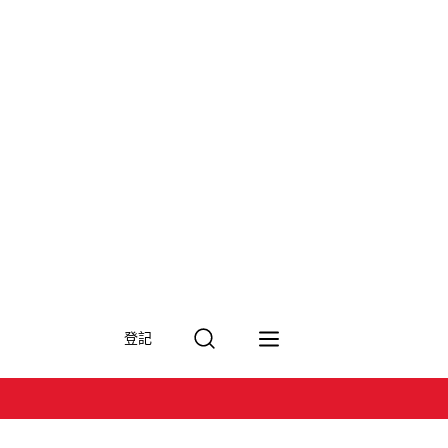
搜
登記
尋