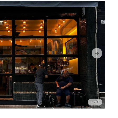
/9
Ph