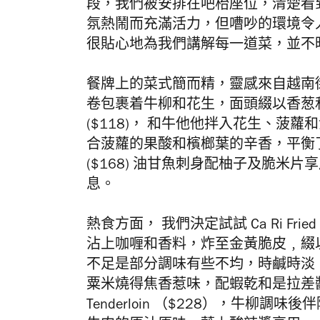
段，我們被安排在吧枱座位，清楚看到開
氛熱鬧而充滿活力，但嘈吵的環境令人難以
很貼心地為我們講解每一道菜，並不
餐牌上的菜式簡而精，靈感來自越南街頭小食
卷包裹着牛柳和花生，面頭綴以香葱和甜魚露
($118)
， 和牛他他拌入花生、菠蘿和
合菠蘿的果酸和檳榔葉的辛香，平衡了整體味道。
($168)
油甘魚
刺身配柚子及脆米片享
息。
熱食方面， 我們決定試試 Ca Ri Frie
沾上咖喱和香料，炸至金黃脆皮﹐綴
不足是部分調味有些不均，時鹹時淡。 Charco
粟米燒得焦香惹味，配蝦乾和是拉差醬更
Tenderloin （$228），牛柳