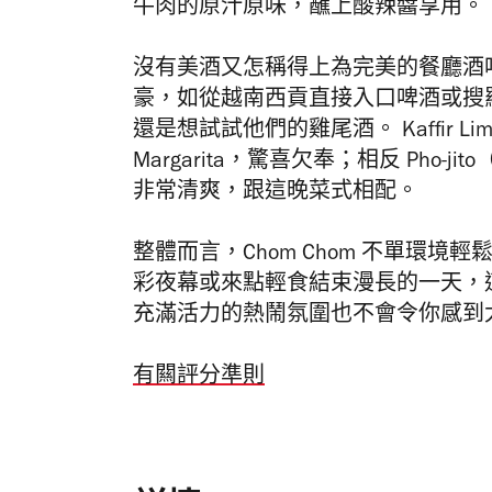
牛肉的原汁原味，蘸上酸辣醬享用。
沒有美酒又怎稱得上為完美的餐廳酒
豪，如從
越南西貢直接入口啤酒或
搜
還是想試試他們的雞尾酒。 Kaffir Lim
Margarita，驚喜欠奉；相反 Pho
非常清爽，跟這晚菜式相配。
整體而言，
Chom Chom
不單環境輕
彩夜幕或來點輕食結束漫長的一天，
充滿活力的熱鬧氛圍也不會令你感到
有闗評分準則