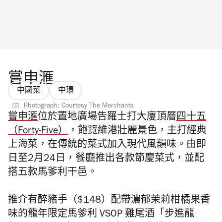
嘗申滙
中國菜
中環
Photograph: Courtesy The Merchants
嘗申滙
位於置地廣場告羅士打大廈頂層
四十五
（Forty-Five）
，飽覽維港壯麗景色，主打經典
上海菜，在傳統的菜式加入現代風韻味。由即
日至2月24日，餐廳推出各款節慶菜式，並配
搭五款馬爹利干邑。
推介有醉豬手（$148）配帶濃郁茉莉柑橘果香
味的龍年限定馬爹利 VSOP 雞尾酒「步進龍