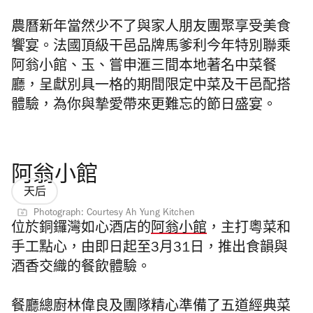
農曆新年當然少不了與家人朋友團聚享受美食
饗宴。法國頂級干邑品牌馬爹利
今年特別
聯乘
阿翁小館、玉、嘗申滙三間本地著名中菜餐
廳，呈獻別具一格的期間限定中菜及干邑配搭
體驗
，為你與摯愛帶來更難忘的節日盛宴。
阿翁小館
天后
Photograph: Courtesy Ah Yung Kitchen
位於銅鑼灣如心酒店的
阿翁小館
，主打粵菜和
手工點心，由即日起至3月31日，推出食韻與
酒香交織的餐飲體驗。
餐廳總廚林偉良及團隊精心準備了五道經典菜