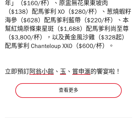
年」（$160/杯）、原盅無花果東坡肉
（$138）配馬爹利 XO（$280/杯）、葱燒蝦籽
海參（$628）配馬爹利藍帶（$220/杯）、本
幫紅燒原條東星斑（$1,688）配馬爹利尚至尊
（$3,800/杯），以及黃金風沙雞（$328起）
配馬爹利 Chanteloup XXO（$600/杯）。
立即預訂
阿翁小館
、
玉
、
嘗申滙
的饗宴啦！
查看更多