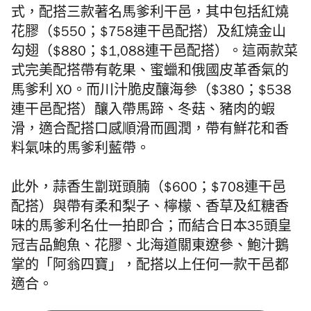
式，配搭三款著名馬爹利干邑，其中包括紅燒
花膠（$550；$758連干邑配搭）及紅燒金山
勾翅（$880；$1,088連干邑配搭）。這兩款菜
式完美配搭帶有乾果、蜜蠟和俄國皮革香氣的
馬爹利 XO。而川汁脆皮釀海參（$380；$538
連干邑配搭）釀入帶馬蹄、冬菇、豬肉的蝦
滑，適合配搭口感順滑而圓潤，帶有鮮花和香
料氣味的馬爹利藍帶。
此外，蒜香生劏斑頭腩（$600；$708連干邑
配搭）與帶有柔和梨子、檸檬、香草及紅糖香
味的馬爹利名仕一拍即合；而結合日本35頭皇
冠吉品鮑魚、花膠、北海道關東遼參、鮑汁鵝
掌的「阿翁四寶」，配搭以上任何一款干邑都
適合。