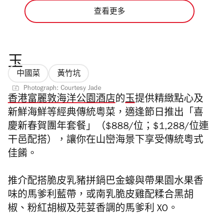
查看更多
玉
中國菜
黃竹坑
Photograph: Courtesy Jade
香港富麗敦海洋公園酒店
的
玉
提供精緻點心及
新鮮海鮮等經典傳統粵菜，適逢節日推出「喜
慶新春賀團年套餐」（$888/位；$1,288/位連
干邑配搭），讓你在山巒海景下享受傳統粵式
佳餚。
推介配搭脆皮乳豬拼鍋巴金蠔與帶果園水果香
味的馬爹利藍帶，或南乳脆皮雞配糅合黑胡
椒、粉紅胡椒及芫荽香調的馬爹利 XO。