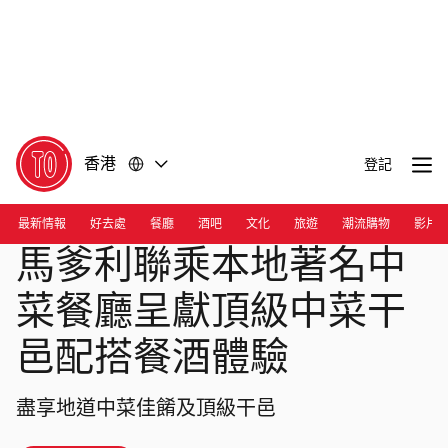
前
前
往
往
內
頁
容
尾
香港
登記
最新情報
好去處
餐廳
酒吧
文化
旅遊
潮流購物
影片
馬爹利聯乘本地著名中
菜餐廳呈獻頂級中菜干
邑配搭餐酒體驗
盡享地道中菜佳餚及頂級干邑