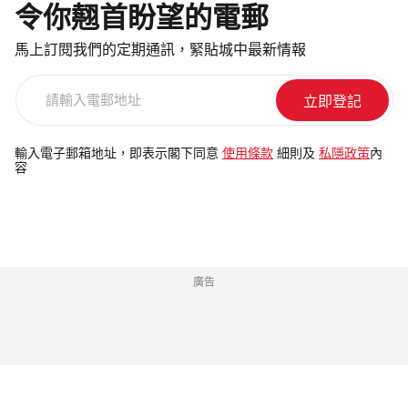
令你翹首盼望的電郵
馬上訂閱我們的定期通訊，緊貼城中最新情報
請
輸
入
電
輸入電子郵箱地址，即表示閣下同意
使用條款
細則及
私隱政策
內
容
郵
地
址
廣告