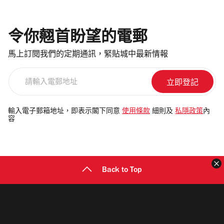
令你翹首盼望的電郵
馬上訂閱我們的定期通訊，緊貼城中最新情報
請
輸
入
電
輸入電子郵箱地址，即表示閣下同意
使用條款
細則及
私隱政策
內
容
郵
地
址
Back to Top