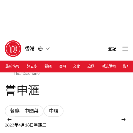
前
前
往
往
內
頁
容
尾
香港
登記
最新情報
好去處
餐廳
酒吧
文化
旅遊
潮流購物
影片
Photograph: Tatum Ancheta | Drunken crab with 25-year
Hua Diao wine
嘗申滙
餐廳 | 中國菜
中環
2023年4月18日星期二