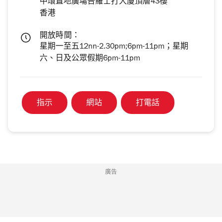
中環置地廣塲告羅士打大廈頂層43樓
香港
開放時間：
星期一至五12nn-2.30pm;6pm-11pm；星期
六、日及公眾假期6pm-11pm
指示
網站
打電話
廣告