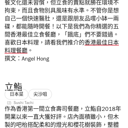
餐文化還未習慣，但立食的賣點就勝在環境不
拘束，而且食物別具風味有水準。不管你是想
自己一個快速醫肚，還是跟朋友品嚐小缽一兩
碟，都能隨時開餐！以下是我們為你精選的五
間香港最佳立食餐廳，「餓底」們不要錯過。
喜歡日本料理，請看我們推介的
香港最佳日本
料理餐廳
。
撰文：Angel Hong
立鮨
日本菜
尖沙咀
Sushi Tachi
作為香港第一間立食壽司餐廳，立鮨自2018年
開業以來一直大獲好評。店內面積雖小，但木
製的吧枱搭配柔和的燈光和櫻花樹裝飾，整體