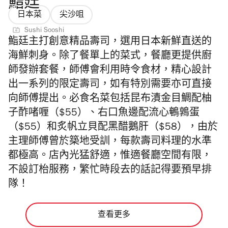
鮨廷
日本菜
尖沙咀
Sushi Sooshi
鮨廷主打創意精品壽司，選用日本新鮮直送的
海鮮刺身。除了餐單上的菜式，餐廳更提供廚
師發辦套餐，師傅會利用時令食材，精心設計
出一系列的限定壽司，如有特別需要亦可直接
向師傅提出。必食名菜包括昆布漬金目鯛配柚
子酢啫喱（$55）、右口魚邊配流心鵪鶉蛋
（$55）和炙帆立貝配黑醋鵝肝（$58），由於
主理師傅曾於築地受訓，每款壽司料理的水準
都極高。
店內光猛舒適，惟適
餐廳空間有限，
不設訂枱服務，繁忙時段去的話記得要預早排
隊！
查看更多