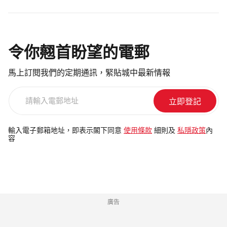
令你翹首盼望的電郵
馬上訂閱我們的定期通訊，緊貼城中最新情報
請
輸
入
電
輸入電子郵箱地址，即表示閣下同意
使用條款
細則及
私隱政策
內
容
郵
地
址
廣告