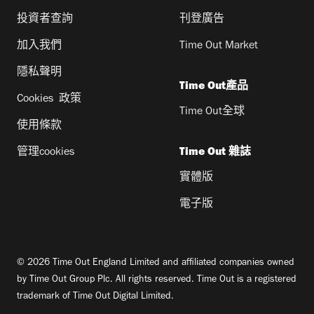
投資者查詢
刊登廣告
加入我們
Time Out Market
隱私聲明
Time Out產品
Cookies 政策
Time Out全球
使用條款
管理cookies
Time Out 雜誌
實體版
電子版
© 2026 Time Out England Limited and affiliated companies owned
by Time Out Group Plc. All rights reserved. Time Out is a registered
trademark of Time Out Digital Limited.