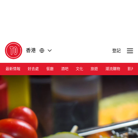
前
前
往
往
內
頁
容
尾
香港
登記
最新情報
好去處
餐廳
酒吧
文化
旅遊
潮流購物
影片