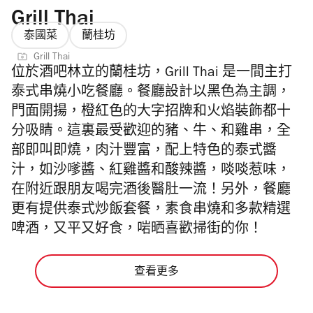
Grill Thai
泰國菜
蘭桂坊
Grill Thai
位於酒吧林立的蘭桂坊，Grill Thai 是一間主打
泰式串燒小吃餐廳。餐廳設計以黑色為主調，
門面開揚，橙紅色的大字招牌和火焰裝飾都十
分吸睛。這裏最受歡迎的豬、牛、和雞串，全
部即叫即燒，肉汁豐富，配上特色的泰式醬
汁，如沙嗲醬、紅雞醬和酸辣醬，啖啖惹味，
在附近跟朋友喝完酒後醫肚一流！另外，餐廳
更有提供泰式炒飯套餐，素食串燒和多款精選
啤酒，又平又好食，啱晒喜歡掃街的你！
查看更多