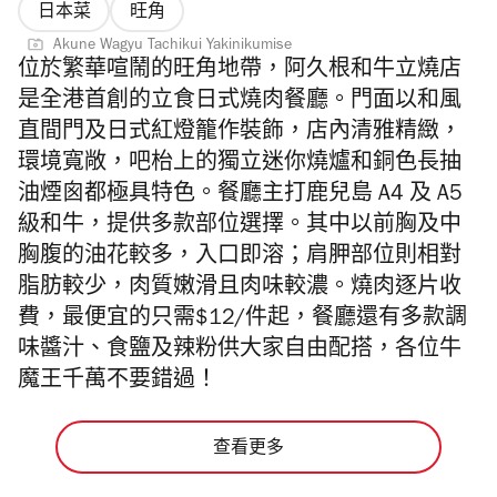
日本菜
旺角
Akune Wagyu Tachikui Yakinikumise
位於繁華喧鬧的旺角地帶，阿久根和牛立燒店
是全港首創的立食日式燒肉餐廳。門面以和風
直間門及日式紅燈籠作裝飾，店內清雅精緻，
環境寬敞，吧枱上的獨立迷你燒爐和銅色長抽
油煙囪都極具特色。餐廳主打鹿兒島 A4 及 A5
級和牛，提供多款部位選擇。其中以前胸及中
胸腹的油花較多，入口即溶；肩胛部位則相對
脂肪較少，肉質嫩滑且肉味較濃。燒肉逐片收
費，最便宜的只需$12/件起，餐廳還有多款調
味醬汁、食鹽及辣粉供大家自由配搭，各位牛
魔王千萬不要錯過！
查看更多