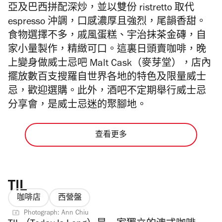
亞及巴西拼配深炒，並以雙份 ristretto 取代
espresso 沖調，口感濃厚且強烈，尾韻香甜。
食物選擇不多，戚風蛋糕、
宇治抹茶金磚，
自
家小量製作，
精緻可口。這裏日頭賣咖啡，晚
上變身做威士忌吧 M
alt Cask（
麥芽堂）
，店內
擺放數百支搜羅自世界各地的特色及限量威士
忌，歡迎選購。此外，酒吧不定期舉行威士忌
分享會，是威士忌迷的聚腳地。
查看更多
TIL
咖啡店
西營盤
Photograph: Ann Chiu