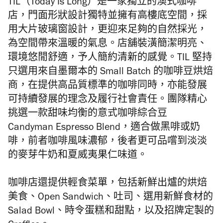
TIL（Today Is Long）
是一家獨立的澳式咖啡
店，門面形狀設計獨特並擁有高樓底空間，採
用大片玻璃窗設計，更迎來足夠的自然採光，
為空間帶來溫暖的氣息。店舖裝潢簡潔明亮、
環境悠閒舒適，予人簡約清新的感覺。
TIL
堅持
只選用來自墨爾本的
Small Batch
的咖啡豆
烘焙
商，
在提供高品質標準的咖啡同時，亦能發展
可持續發展的理念及履行社會責任。團隊精心
挑選一款甜味均衡的意式咖啡綜合豆
Candyman Espresso Blend
，適合做黑啡或奶
啡，前者
咖啡風味濃郁，後者更可品嚐到淡淡
的麥芽牛奶和夏威夷果仁味道。
咖啡店還提供輕食菜單，包括新鮮出爐的烘焙
美食、
Open Sandwich
、吐司、選用新鮮食材的
Salad Bowl
、時令蛋糕和甜點，以及招牌定製的