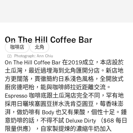
On The Hill Coffee Bar
咖啡店
北角
Photograph: Ann Chiu
On The Hill Coffee Bar 在2019成立，本店設於
土瓜灣，最近過埋海到北角匯開分店。新店地
方更闊落，貫徹
簡約
日系淺色風格，全開放式
廚房連吧枱，能與咖啡師拉近距離交流。
Espresso 咖啡
底
跟土瓜灣店完全不同，罕有地
採用日曬埃塞圓豆拼水洗肯亞圓豆，莓香味澎
湃，做奶啡有 Body 也又有果酸，個性十足。鍾
意奶啡的話，不得不試 Deluxe Dirty （$68 每日
限量供應），自家製提煉的濃縮牛奶加入