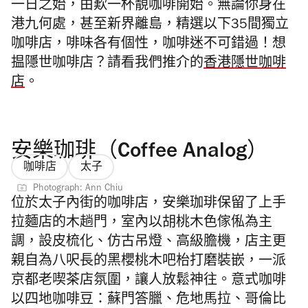
一日之始，由
歎一杯靚咖啡開始。
無論你身在
港九何處，甚至新界離島
，精選
以下35間獨立
咖啡店，啡味各有個性，咖啡迷不可錯過！想
揾隱世咖啡店？請看我們推介的
香港隱世咖啡
店
。
安樂珈琲（Coffee Analog）
咖啡店
太子
Photograph: Ann Chiu
位於太子內街的咖啡店，安樂珈琲保留了上手
拉麵店的木趟門，室內以
胡桃木色傢俬為主
調，設皮梳化、仿古吊燈、高級膽機，店主更
親自為八呎長的黑櫻
桃木
吧枱打磨裝嵌，一派
京都老
喫茶店
氛圍，
讓人放鬆神往
。意式咖啡
以四地咖啡豆：蘇門答臘、危地馬拉、哥倫比