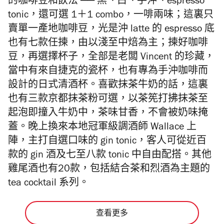
的咖啡豆和飲法 ── 黑、白、手沖、espresso
tonic，還可選 1＋1 combo，一啡兩味；這裏只
賣單一產地咖啡豆，光是沖 latte 的 espresso 底
也有七款任揀，由以淺至中焙為主；揀好咖啡
豆，再選擇杯子，全部是老闆 Vincent 的珍藏，
當中有來自捷克的瓷杯，也有專為手沖咖啡而
設計的日式清酒杯。喜歡抹茶牛奶的話，這裏
也有三款京都抹茶粉可選，以茶筅打拂抹茶至
起泡即撞入牛奶中，茶味甘香，不會被奶味掩
蓋。晚上換來本地冠軍級調酒師 Wallace 上
陣，主打自選口味的 gin tonic，客人可從近百
款的 gin 酒及七至八款 tonic 中自由配搭。其他
雞尾酒也有20款，包括結合茶和烈酒為主題的
tea cocktail 系列。
查看更多