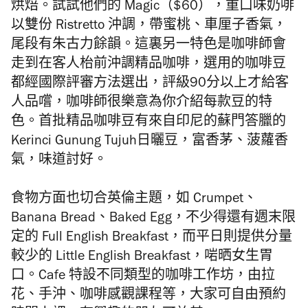
烘焙。試試他們的 Magic（$60），重口味奶啡
以雙份 Ristretto 沖調，帶蜜桃、車厘子香氣，
尾段有朱古力餘韻。這裏另一特色是咖啡師會
走到在客人枱前沖調精品咖啡，選用的咖啡豆
都經國際評審方法選出，評級90
分以上才給客
人品
嚐，
咖啡師很樂意為你介紹每款豆的特
色
。首批精品咖啡豆有來自印尼的蘇門答臘的
Kerinci Gunung Tujuh
日曬豆，富
香茅、菠蘿香
氣，味道討好。
食物方面也切合英倫主題，如 Crumpet
、
Banana Bread
、
Baked Egg
，不少得還有週末限
定的
Full English Breakfast
，而平日則提供分量
較少的
Little English Breakfast
，啱晒女生胃
口。Cafe
特設不同類型的咖啡工作坊，由拉
花、手沖、咖啡感觀課程等，大家可自由預約