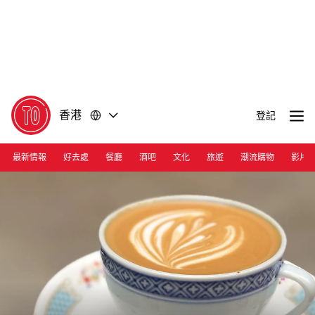
前
前
往
往
內
頁
容
尾
香港
登記
最新情報
好去處
餐廳
酒吧
文化
旅遊
潮流購物
影片