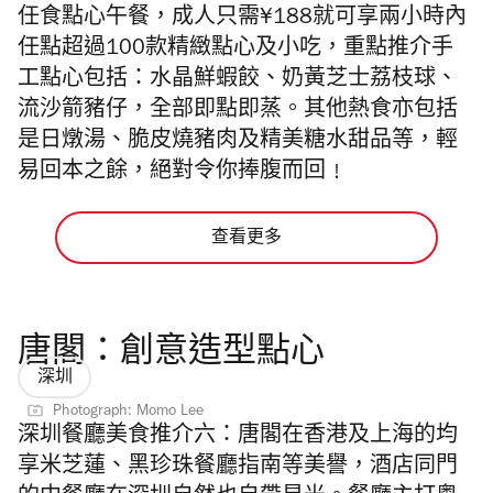
任食點心午餐，成人只需¥188就可享兩小時內
任點超過100款精緻點心及小吃，重點推介
手
工
點心包括：水晶鮮蝦餃、奶黃芝士荔枝球、
流沙箭豬仔，全部即點即蒸。其他熱食亦包括
是日燉湯、脆皮燒豬肉及精美糖水甜品等，輕
易回本之餘，絕對令你捧腹而回﹗
查看更多
唐閣：創意造型點心
深圳
Photograph: Momo Lee
深圳餐廳美食推介六：
唐閣在香港及上海的均
享米芝蓮、黑珍珠餐廳指南等美譽，酒店同門