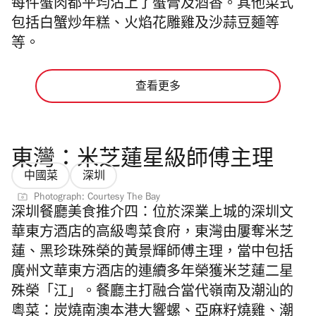
每件蟹肉都平均沾上了蟹膏及酒香。其他菜式
包括白蟹炒年糕、火焰花雕雞及沙蒜豆麵等
等。
查看更多
東灣：米芝蓮星級師傅主理
中國菜
深圳
Photograph: Courtesy The Bay
深圳餐廳美食推介四：
位於深業上城的深圳文
華東方酒店的高級粵菜食府，東灣由屢奪米芝
蓮、黑珍珠殊榮的黃景輝師傅主理，當中包括
廣州文華東方酒店的連續多年榮獲米芝蓮二星
殊榮「江」。餐廳主打融合當代嶺南及潮汕的
粵菜：炭燒南澳本港大響螺、亞麻籽燒雞、潮