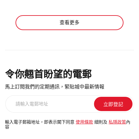
查看更多
令你翹首盼望的電郵
馬上訂閱我們的定期通訊，緊貼城中最新情報
請
輸
入
電
輸入電子郵箱地址，即表示閣下同意
使用條款
細則及
私隱政策
內
容
郵
地