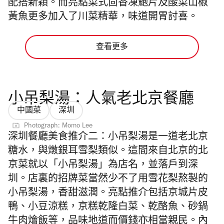
配搭新穎。而亮點菜式茴香凍鮑片及酸菜山椒
黃魚更多加入了川菜精華，味道開胃討喜。
查看更多
小吊梨湯：人氣老北京餐廳
中國菜
深圳
Photograph: Momo Lee
深圳餐廳美食推介二：
小吊梨湯是一道老北京
糖水，與燉銀耳雪梨類似。這間來自北京的北
京菜就以「小吊梨湯」為店名，並落戶到深
圳。店裏的招牌菜當然少不了用雪花梨熬製的
小吊梨湯，香甜滋潤。亮點推介包括京城片皮
鴨、小豆涼糕，京糕乾隆白菜、乾酪魚、砂鍋
牛肉燴飯等，品味地道而價錢亦相當親民。內