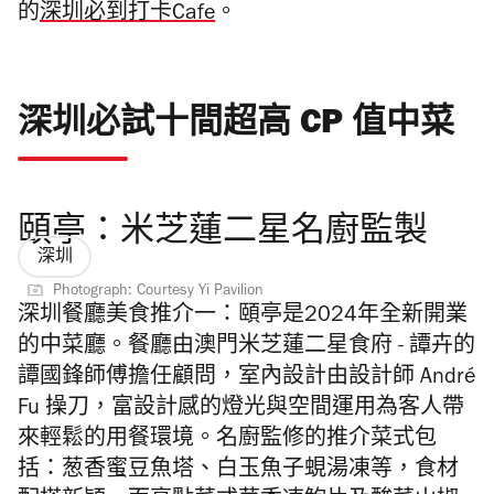
的
深圳必到打卡Cafe
。
深圳必試十間超高 CP 值中菜
頤亭：米芝蓮二星名廚監製
深圳
Photograph: Courtesy Yi Pavilion
深圳餐廳美食推介一：
頤亭是2024年全新開業
的中菜廳。餐廳由澳門米芝蓮二星食府 - 譚卉的
譚國鋒師傅擔任顧問，室內設計由設計師 André
Fu 操刀，富設計感的燈光與空間運用為客人帶
來輕鬆的用餐環境。名廚監修的推介菜式包
括：葱香蜜豆魚塔、白玉魚子蜆湯凍等，食材