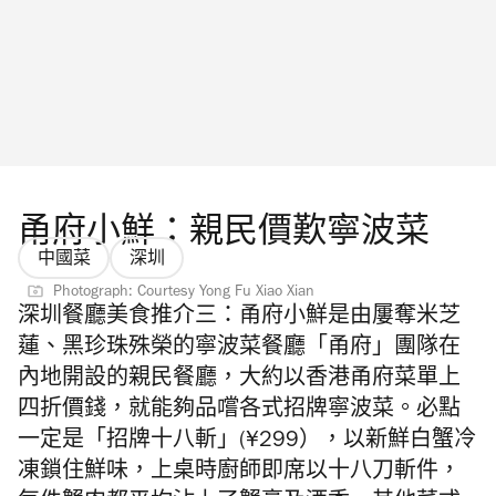
甬府小鮮：親民價歎寧波菜
中國菜
深圳
Photograph: Courtesy Yong Fu Xiao Xian
深圳餐廳美食推介三：
甬府小鮮是由屢奪米芝
蓮、黑珍珠殊榮的寧波菜餐廳「甬府」團隊在
內地開設的親民餐廳，大約以香港甬府菜單上
四折價錢，就能夠品嚐各式招牌寧波菜。必點
一定是「招牌十八斬」(¥299），以新鮮白蟹冷
凍鎖住鮮味，上桌時廚師即席以十八刀斬件，