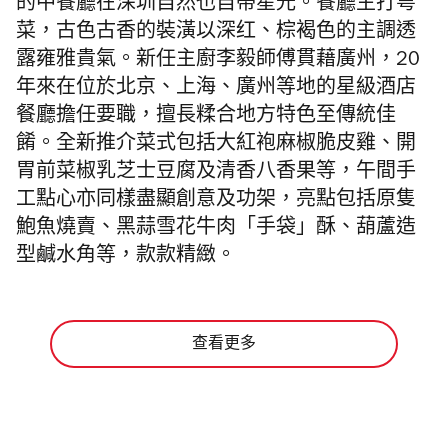
的中餐廳在深圳自然也自帶星光。餐廳主打粤
菜，古色古香的裝潢以深红、棕褐色的主調透
露雍雅貴氣。新任主廚李毅師傅貫藉廣州，20
年來在位於北京、上海、廣州等地的星級酒店
餐廳擔任要職，擅長糅合地方特色至傳統佳
餚。全新推介菜式包括大紅袍麻椒脆皮雞、開
胃前菜椒乳芝士豆腐及清香八香果等，午間手
工點心亦同樣盡顯創意及功架，亮點包括原隻
鮑魚燒賣、黑蒜雪花牛肉「手袋」酥、葫蘆造
型鹹水角等，款款精緻。
查看更多