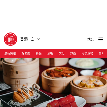
前
前
往
往
內
頁
容
尾
香港
登記
最新情報
好去處
餐廳
酒吧
文化
旅遊
潮流購物
影片