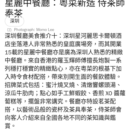
星麗中餐廳：粵菜新造 侍茶師
奉茶
深圳
Photograph: Momo Lee
深圳餐廳美食推介十：
深圳星河麗思卡爾頓酒
店坐落港人非常熟悉的皇庭廣場旁，而其開業
15載的星麗中餐廳亦是廣為深圳人熟悉的精緻
中餐廳。來自香港的羅玉輝師傅擅長炮製一系
列穩打穩實的精緻點心，亦在粵菜的根基下加
入時令食材配搭，帶來別開生面的餐飲體驗。
招牌菜式包括：蜜汁燒叉燒、清燉響螺頭湯、
涼瓜牛肋肉；點心如手工鮮蝦餃、香煎 XO 醬蘿
蔔糕等，擺盤非常講究。餐廳亦特設茗茶配
搭，以藝術品般的瓷杯及茶具奉茶，侍茶師會
向客人介紹來自全國各地不同的茶知識與鑑
賞。