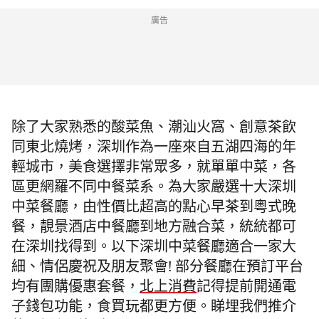
廣告
除了大家熟悉的酸菜魚、潮汕火窩、創意茶飲
同東北燒烤，深圳作為一座來自五湖四海的年
輕城市，美食選擇非常眾多，就單單中菜，各
區更網羅不同中餐菜系。
為大家嚴選十大深圳
中菜餐廳，由
性價比超高的
點心早茶到粵式晚
餐，靚景酒店中餐廳到地方融合菜，
統統都可
在深圳找得到。以下深圳中菜餐廳
適合一家大
細、情侶慶祝及朋友聚會! 部分餐廳在預訂平台
均有團購優惠套餐，
北上消費
記得提前開通電
子錢包功能，食買玩都更方便。睇埋我們推介