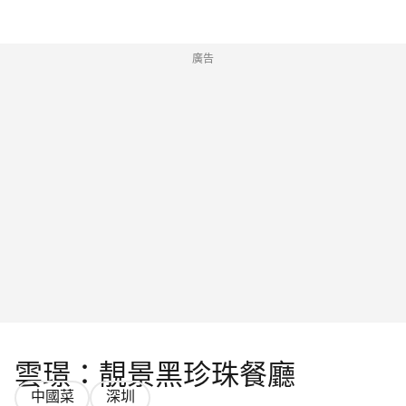
廣告
雲璟：靚景黑珍珠餐廳
中國菜
深圳