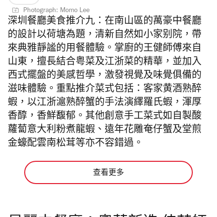
Photograph: Momo Lee
深圳餐廳美食推介九：
在南山區的萬豪中餐廳
的設計以荷塘為題，清新自然如小家别院，帶
來典雅靜謐的用餐體驗。掌廚的王健師傅來自
山東，擅長結合粤菜及江浙菜的精華，並加入
西式擺盤的美感哲學，激發視覺及味覺俱備的
滋味體驗。重點推介菜式包括：客家黄酒熟醉
蝦，以江浙滬熟醉蟹的手法演繹羅氏蝦，渾厚
香醇，香鮮馥郁。其他創意手工菜式如自製酸
蘿蔔意大利粉煮龍蝦、遠年花雕奄仔蟹及堂煎
金蠔配雲南松茸等亦不容錯過。
查看更多