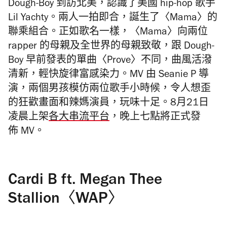
Dough-Boy 到訪北美，認識了美國 hip-hop 歌手
Lil Yachty。兩人一拍即合，誕生了〈Mama〉的
聯乘組合。正如歌名一樣，〈Mama〉向兩位
rapper 的母親及全世界的母親致敬，跟 Dough-
Boy 早前發表的單曲〈Prove〉不同，曲風活潑
清新，輕快旋律富感染力。MV 由 Seanie P 導
演，兩個男孩模仿兩位歌手小時候，令人想歪
的狂歡畫面和辣媽演員，玩味十足。8月21日
凌晨上架
各大串流平台
，晚上七點將正式發
佈 MV。
Cardi B ft. Megan Thee
Stallion〈WAP〉