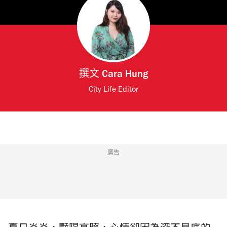
撰文
Cara Hung
City Life Editor
廣告