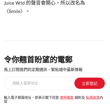
Juice Wrld 的聲音會開心，所以改名為
〈Smile〉。
令你翹首盼望的電郵
馬上訂閱我們的定期通訊，緊貼城中最新情報
請
輸
入
電
輸入電子郵箱地址，即表示閣下同意
使用條款
細則及
私隱政策
內
容
郵
地