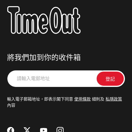
將我們加到你的收件箱
請
輸
入
電
輸入電子郵箱地址，即表示閣下同意
使用條款
細則及
私隱政策
郵
內容
地
址