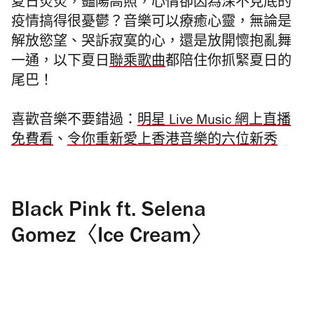
夏日炎炎，豔陽高照，心情卻因為深不見底的
疫情搞得很憂鬱？音樂可以療癒心靈，無論是
解放慾望、哭訴寂寞的心，還是放開懷抱亂舞
一通，以下夏日
聯乘歌曲
都陪住你抓緊夏日的
尾巴！
喜歡音樂不要錯過：
明星 Live Music 網上直播
免費看
、
令你重新愛上香港音樂的六位新秀
Black Pink ft. Selena
Gomez〈Ice Cream〉