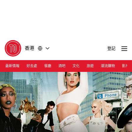
前
前
往
往
內
頁
容
尾
香港
登記
最新情報
好去處
餐廳
酒吧
文化
旅遊
潮流購物
影片