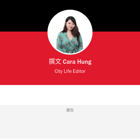
撰文
Cara Hung
City Life Editor
廣告