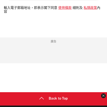
入
電
輸入電子郵箱地址，即表示閣下同意
使用條款
細則及
私隱政策
內
容
郵
地
址
廣告
Back to Top