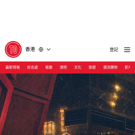
前
前
往
往
內
頁
容
尾
香港
登記
最新情報
好去處
餐廳
酒吧
文化
旅遊
潮流購物
影片