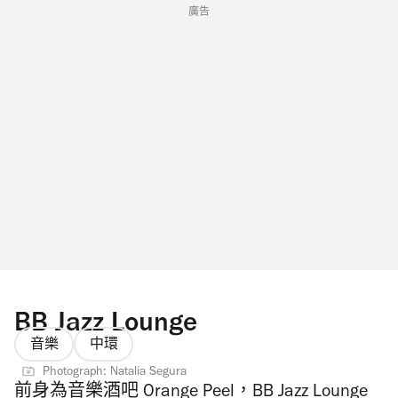
廣告
BB Jazz Lounge
音樂
中環
Photograph: Natalia Segura
前身為音樂酒吧 Orange Peel，BB Jazz Lounge