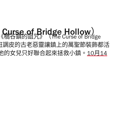
e of Bridge Hollow）
詛咒》（The Curse of Bridge
繞一班調皮的古老惡靈讓鎮上的萬聖節裝飾都活
他的女兒只好聯合起來拯救小鎮。
10月14