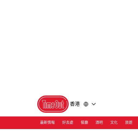
前
前
往
往
內
頁
容
尾
香港
最新情報
好去處
餐廳
酒吧
文化
旅遊