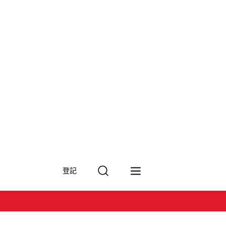
搜
登記
尋