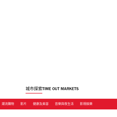
城市探索
TIME OUT MARKETS
潮流購物
影片
健康及美容
音樂與夜生活
影視娛樂