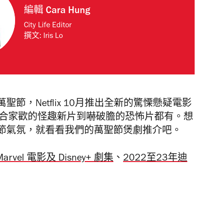
編輯
Cara Hung
City Life Editor
撰文:
Iris Lo
，Netflix 10月推出全新的驚慄懸疑電影
由合家歡的怪趣新片到嚇破膽的恐怖片都有。想
節氣氛，就看看我們的萬聖節煲劇推介吧。
arvel 電影及 Disney+ 劇集
、
2022至23年迪