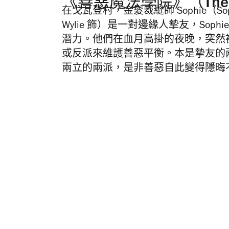
《善惡魔法學院》（The Schoo
在戈瓦登村，金髮裁縫師 Sophie（Sophia 
Wylie 飾）是一對邊緣人摯友，So
潛力。他們在血月高掛的夜晚，突然
或反派來維護善惡平衡。本是摯友的
兩立的兩派，是非善惡自此變得隱晦