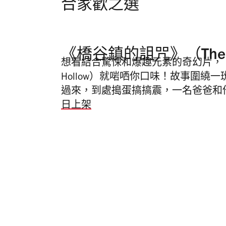
合家歡之選
《橋谷鎮的詛咒》（The Curs
想看結合驚悚和爆趣元素的奇幻片，《橋谷鎮的
Hollow）就啱哂你口味！故事圍
過來，到處搗蛋搞搞震，一名爸爸和
日上架