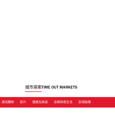
城市探索
TIME OUT MARKETS
潮流購物
影片
健康及美容
音樂與夜生活
影視娛樂