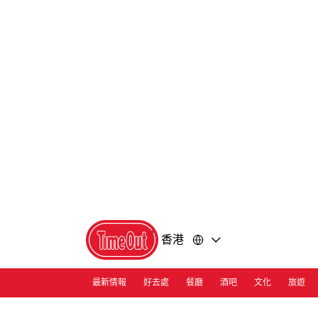
前
前
往
往
內
頁
容
尾
香港
最新情報
好去處
餐廳
酒吧
文化
旅遊