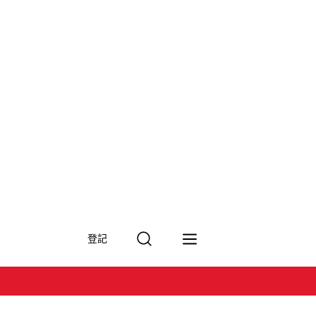
搜
登記
尋