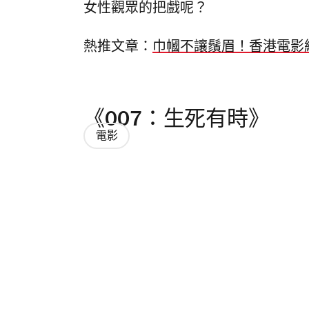
女性觀眾的把戲呢？
熱推文章：
巾幗不讓鬚眉！香港電影
《007：生死有時》
電影