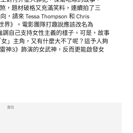
特工對付外星人罪犯，保衛地球的故事，
ones 黑白雙煞，題材破格又充滿笑料，連續拍了三
Tessa Thompson 和 Chris
：反轉世界》。電影團隊打趣說應該改名為
ck」，特意強調自己支持女性主義的樣子。可是，故事
換上「女」主角，又有什麼大不了呢？這予人夠
n 在《雷神3》飾演的女武神，反而更能啟發女
廣告