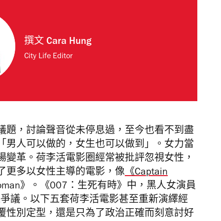
撰文
Cara Hung
City Life Editor
議題，討論聲音從未停息過，至今也看不到盡
「男人可以做的，女生也可以做到」。女力當
場變革。荷李活電影圈經常被批評忽視女性，
了更多以女性主導的電影，像
《Captain
 Woman》。《007：生死有時》中，黑人女演員
07，惹起爭議。以下五套荷李活電影甚至重新演繹經
覆性別定型，還是只為了政治正確而刻意討好