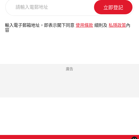
請
輸
入
電
輸入電子郵箱地址，即表示閣下同意
使用條款
細則及
私隱政策
內
容
郵
地
址
廣告