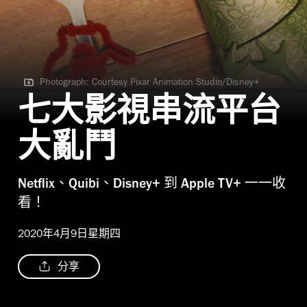
Photograph: Courtesy Pixar Animation Studio/Disney+
Photograph: Courtesy Pixar Animation Studio/Disney+
七大影視串流平台
大亂鬥
Netflix、Quibi、Disney+ 到 Apple TV+ 一一收
看！
2020年4月9日星期四
分享