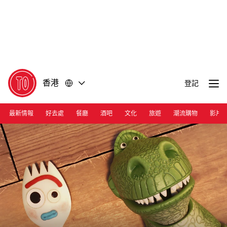
前
前
往
往
內
頁
容
尾
香港
登記
最新情報
好去處
餐廳
酒吧
文化
旅遊
潮流購物
影片