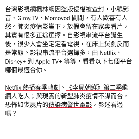
台灣影視網楓林網因盜版侵權被查封，小鴨影
音、Gimy.TV、Momovod 關閉，有人歡喜有人
愁。肺炎疫情影響下，放假會留在家裏看片，
其實有很多正途選擇。自影視串流平台誕生
後，很少人會坐定定看電視，在床上煲劇反而
是常態。影視串流平台選擇多，由 Netflix、
Disney+ 到 Apple TV+ 等等，看看以下七個平台
哪個最適合你。
Netflix 熱播春季韓劇
、
《李屍朝鮮》第二季
繼
續人吃人；與現實的新型肺炎疫情不謀而合，
恐怖如喪屍片的
傳染病警世電影
，影迷看過
嗎？