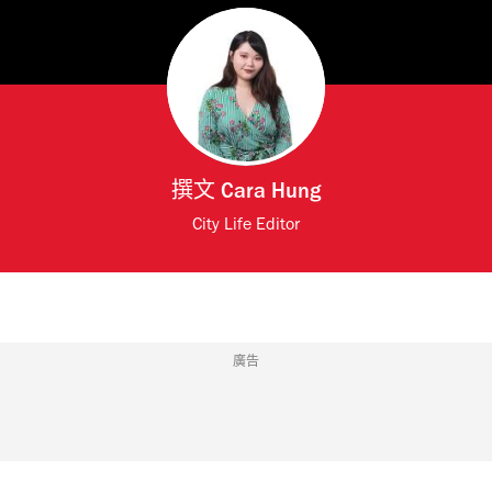
撰文
Cara Hung
City Life Editor
廣告