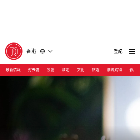
前
前
往
往
內
頁
容
尾
香港
登記
最新情報
好去處
餐廳
酒吧
文化
旅遊
潮流購物
影片