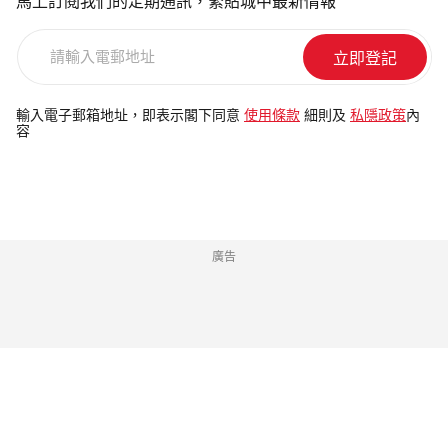
馬上訂閱我們的定期通訊，緊貼城中最新情報
請
輸
入
電
輸入電子郵箱地址，即表示閣下同意
使用條款
細則及
私隱政策
內
容
郵
地
址
廣告