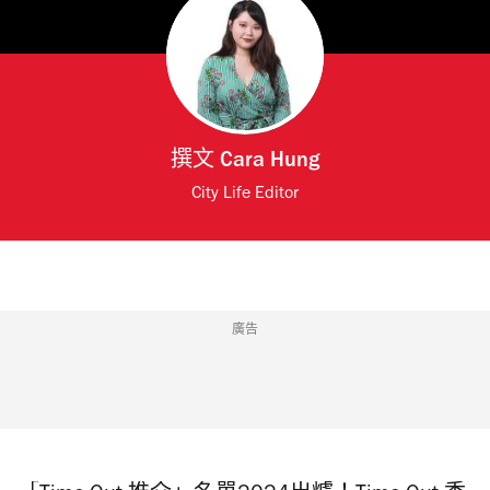
撰文
Cara Hung
City Life Editor
廣告