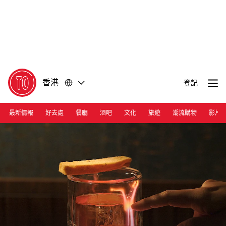
前
前
往
往
內
頁
容
尾
香港
登記
最新情報
好去處
餐廳
酒吧
文化
旅遊
潮流購物
影片