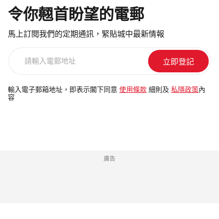
令你翹首盼望的電郵
馬上訂閱我們的定期通訊，緊貼城中最新情報
請
輸
入
電
輸入電子郵箱地址，即表示閣下同意
使用條款
細則及
私隱政策
內
容
郵
地
址
廣告