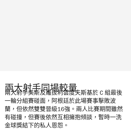
兩大射手同場較量
兩大射手美斯及羅拔利雲度夫斯基於 C 組最後
一輪分組賽碰面，阿根廷於此場賽事擊敗波
蘭，但依然雙雙晉級16強。兩人比賽期間雖然
有碰撞，但賽後依然互相擁抱傾談，暫時一洗
金球獎結下的私人恩怨。