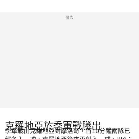
廣告
克羅地亞於季軍戰勝出
季軍戰由克羅地亞對摩洛哥，首10分鐘兩隊已