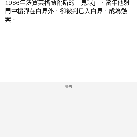
1966年決賽英格蘭靴斯的「鬼球」，當年他射
門中楣彈在白界外，卻被判已入白界，成為懸
案。
廣告