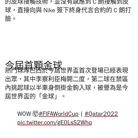
的皮球接觸技術，並沒有感應到 C 朗接觸到皮
球，直接向與 Nike 簽下終身代言合約的 C 朗打
臉。
今屆首顆金球
熱門球隊巴西於今屆世界盃首次登場已經表現
出眾，其中李察利臣梅開二度，第二球在禁區
內挑起球以半車身倒掛金鉤入球，被譽為是今
屆世界盃的「金球」。
WOW 🤯
#FIFAWorldCup
|
#Qatar2022
pic.twitter.com/gE0LsS2Whq