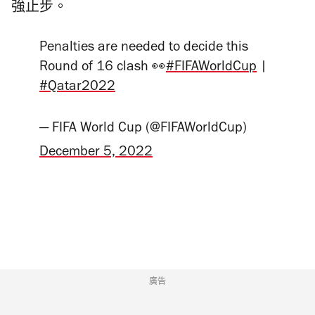
強止步。
Penalties are needed to decide this
Round of 16 clash 👀
#FIFAWorldCup
|
#Qatar2022
— FIFA World Cup (@FIFAWorldCup)
December 5, 2022
廣告