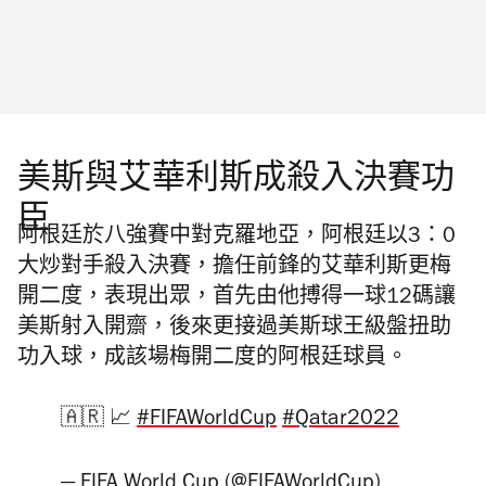
美斯與艾華利斯成殺入決賽功
臣
阿根廷於八強賽中對克羅地亞，阿根廷以3：0
大炒對手殺入決賽，擔任前鋒的艾華利斯更梅
開二度，表現出眾，首先由他搏得一球12碼讓
美斯射入開齋，後來更接過美斯球王級盤扭助
功入球，成該場梅開二度的阿根廷球員。
🇦🇷 📈
#FIFAWorldCup
#Qatar2022
— FIFA World Cup (@FIFAWorldCup)