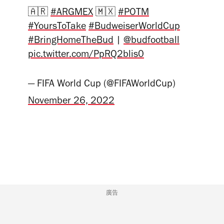
🇦🇷
#ARGMEX
🇲🇽
#POTM
#YoursToTake
#BudweiserWorldCup
#BringHomeTheBud
|
@budfootball
pic.twitter.com/PpRQ2blis0
— FIFA World Cup (@FIFAWorldCup)
November 26, 2022
廣告