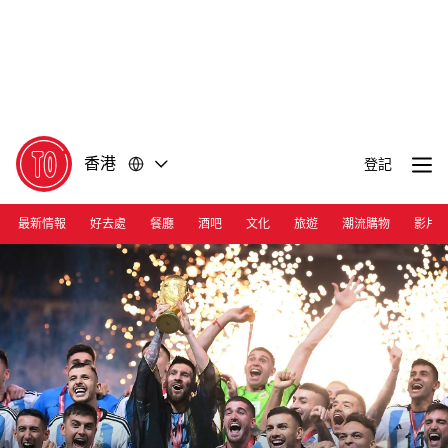
前
前
往
往
內
頁
容
尾
香港
登記
最新情報
好去處
餐廳
酒吧
文化
旅遊
潮流購物
影片