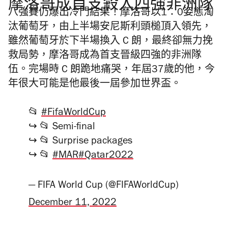
摩洛哥成首支殺入四強非洲隊
八強賽仍爆出冷門結果！摩洛哥以1：0姿態淘
汰葡萄牙，由上半場安尼斯利頭槌頂入領先，
雖然葡萄牙於下半場換入 C 朗，最終卻無力挽
救局勢，摩洛哥成為首支晉級四強的非洲隊
伍。完場時 C 朗跪地痛哭，年屆37歲的他，今
年很大可能是他最後一屆參加世界盃。
📂
#FifaWorldCup
↪ 📂 Semi-final
↪ 📂 Surprise packages
↪ 📂
#MAR
#Qatar2022
— FIFA World Cup (@FIFAWorldCup)
December 11, 2022