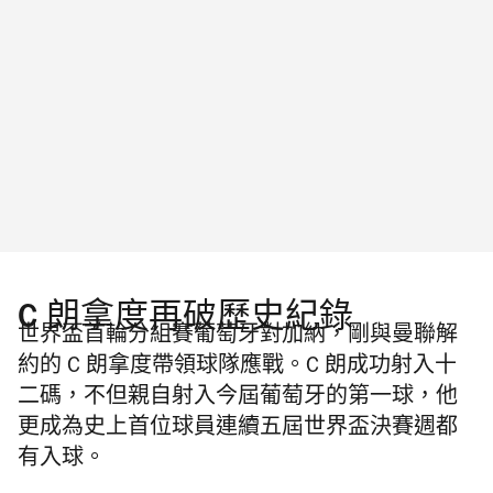
C 朗拿度再破歷史紀錄
世界盃首輪分組賽葡萄牙對加納，剛與曼聯解
約的 C 朗拿度帶領球隊應戰。C 朗成功射入十
二碼，不但親自射入今屆葡萄牙的第一球，他
更成為史上首位球員連續五屆世界盃決賽週都
有入球。