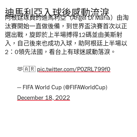
迪馬利亞入球後感動流淚
阿根廷球員的迪馬利亞（Ángel Di María）由淘
汰賽開始一直做後備，到世界盃決賽首次以正
選出戰，旋即於上半場搏得12碼並由美斯射
入，自己後來也成功入球，助阿根廷上半場以
2：0領先法國，看台上有球迷感動落淚。
🫶🇦🇷
pic.twitter.com/P0ZRL799f0
— FIFA World Cup (@FIFAWorldCup)
December 18, 2022