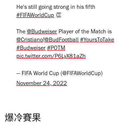
He's still going strong in his fifth
#FIFAWorldCup
👏
The
@Budweiser
Player of the Match is
@Cristiano
!
@BudFootball
#YoursToTake
#Budweiser
#POTM
pic.twitter.com/P6LyX81aZh
— FIFA World Cup (@FIFAWorldCup)
November 24, 2022
爆冷賽果