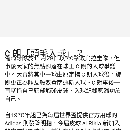
C 朗「頭毛入球」？
葡萄牙隊於11月28日以2:0擊敗烏拉圭隊，但
事後大家的焦點卻落在球王 C 朗的入球爭議
中。大會將其中一球由原定指 C 朗入球後，旋
即更正為隊友般奴費南迪斯入球。C 朗事後一
直堅稱自己頭部觸碰皮球，入球紀錄應歸功於
自己。
自1970年起已為每屆世界盃提供官方用球的
Adidas 則發聲明指，今屆皮球 Al Rihla 新加入