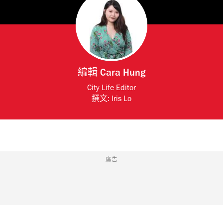
編輯
Cara Hung
City Life Editor
撰文:
Iris Lo
廣告