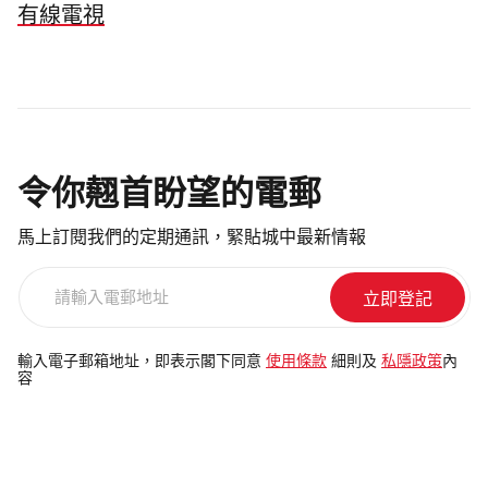
有線電視
令你翹首盼望的電郵
馬上訂閱我們的定期通訊，緊貼城中最新情報
請
輸
入
電
輸入電子郵箱地址，即表示閣下同意
使用條款
細則及
私隱政策
內
容
郵
地
址