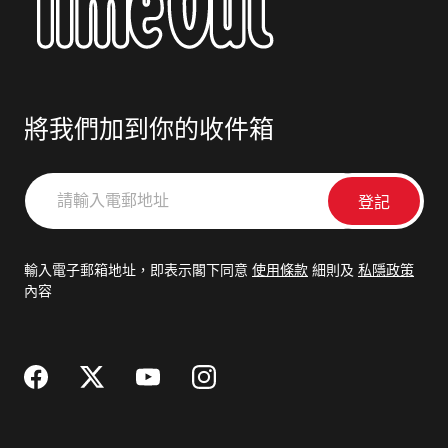
將我們加到你的收件箱
請
輸
入
電
輸入電子郵箱地址，即表示閣下同意
使用條款
細則及
私隱政策
郵
內容
地
址