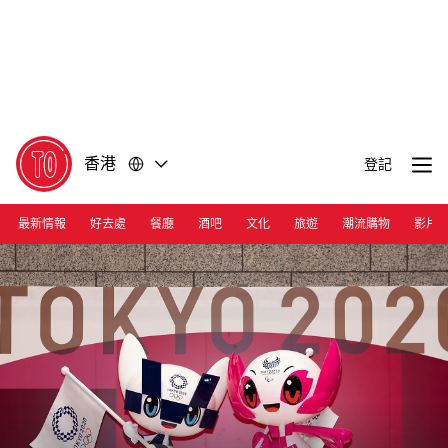
前
前
往
往
內
頁
容
尾
香港
登記
最新情報
好去處
餐廳
酒吧
文化
旅遊
潮流購物
影片