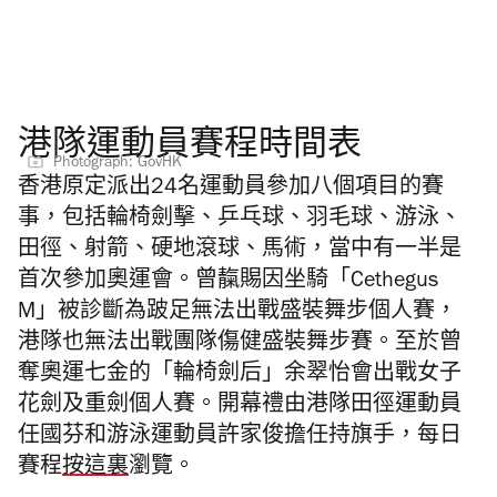
港隊運動員賽程時間表
Photograph: GovHK
香港原定派出24名運動員參加八個項目的賽
事，包括輪椅劍擊、乒乓球、羽毛球、游泳、
田徑、射箭、硬地滾球、馬術，當中有一半是
首次參加奧運會。曾靝賜因坐騎「Cethegus
M」被診斷為跛足無法出戰盛裝舞步個人賽，
港隊也無法出戰團隊傷健盛裝舞步賽。至於曾
奪奧運七金的「輪椅劍后」余翠怡會出戰女子
花劍及重劍個人賽。開幕禮由港隊田徑運動員
任國芬和游泳運動員許家俊擔任持旗手，每日
賽程
按這裏
瀏覽。