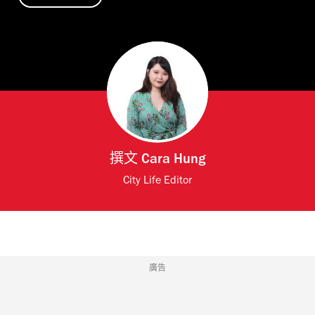
撰文
Cara Hung
City Life Editor
廣告