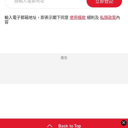
輸
入
電
輸入電子郵箱地址，即表示閣下同意
使用條款
細則及
私隱政策
內
容
郵
地
址
廣告
Back to Top