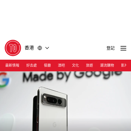
前
前
往
往
內
頁
容
尾
香港
登記
最新情報
好去處
餐廳
酒吧
文化
旅遊
潮流購物
影片