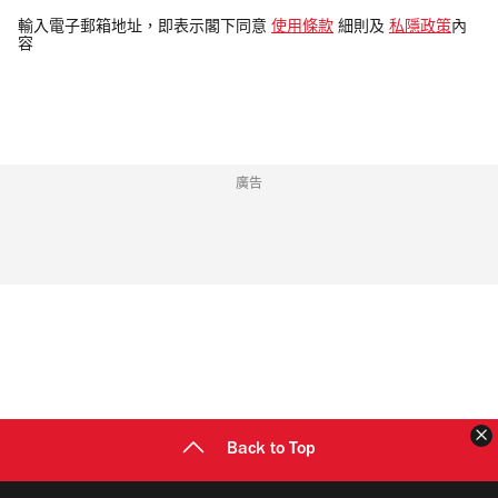
電
輸入電子郵箱地址，即表示閣下同意
使用條款
細則及
私隱政策
內
容
郵
地
址
廣告
Back to Top