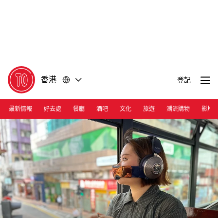
前
前
往
往
內
頁
容
尾
香港
登記
最新情報
好去處
餐廳
酒吧
文化
旅遊
潮流購物
影片