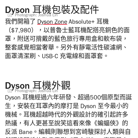
Dyson 耳機包裝及配件
Photograph: Joshua Lin
我們開箱了
Dyson Zone
Absolute+ 耳機
（$7,980），以普魯士藍耳機配搭亮銅色的面
罩，附送可揹戴的藍色旅行專用盒和軟布袋，
整套感覺相當奢華。另外有靜電活性碳濾網、
面罩清潔刷、USB-C 充電線和面罩套。
Dyson 耳機外觀
Photograph: Joshua Lin
Dyson 耳機經過六年研發、超過500個原型而誕
生，安裝在耳罩內的摩打是 Dyson 至今最小的
機械。耳機超越時代的外觀設計的確引起許多
熱議，有人更甚至說笑這看來像《蝙蝠俠》的
反派 Bane。編輯則聯想到宮崎駿探討人類與自