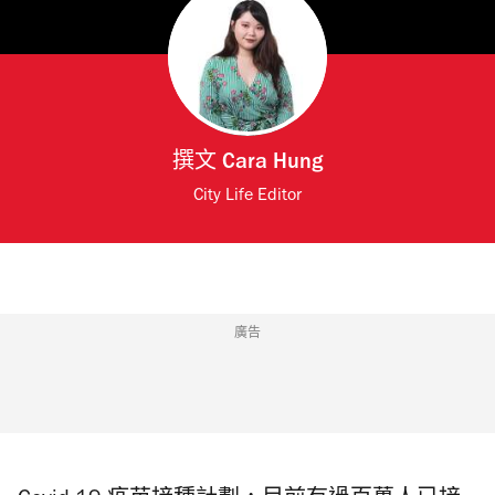
撰文
Cara Hung
City Life Editor
廣告