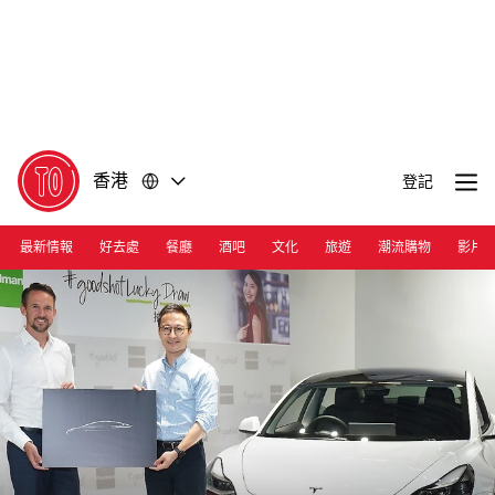
前
前
往
往
內
頁
容
尾
香港
登記
最新情報
好去處
餐廳
酒吧
文化
旅遊
潮流購物
影片