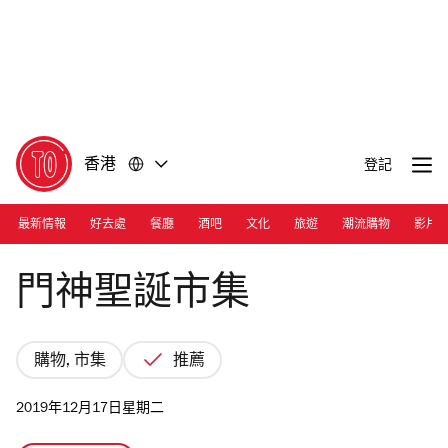
前
前
往
往
內
頁
容
尾
香港
登記
最新情報
好去處
餐廳
酒吧
文化
旅遊
潮流購物
影片
Moonzen Brewery
門神聖誕市集
購物, 市集
推薦
2019年12月17日星期二