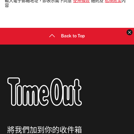
電
輸入電子郵箱地址，即表示閣下同意
使用條款
細則及
私隱政策
內
容
郵
地
址
Back to Top
將我們加到你的收件箱