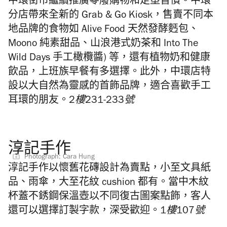
中環街市繼續推廣零廢購物和走塑習慣。中環
分店帶來全新的 Grab & Go Kiosk，售賣不同本
地品牌的食物如 Alive Food 天然發酵麫包、
Moono 純素甜品、山浪港式奶茶和 Into The
Wild Days 手工橄欖醬) 等，還有植物奶和健康
飲品，上班族早餐有多選擇。此外，中環店特
設以大自然為靈感的首飾品牌，適合喜歡手工
耳環的朋友。
2樓231-233號
淳記手作
Photograph: Cara Hung
淳記手作以懷舊花磚設計為賣點，小至文具紙
品
、雨傘，大至花紋
cushion
都有。當中
木紋
杯蓋不銹鋼保溫壺以不同復古圖案點飾，客人
還可以選擇
訂製字款，深受歡迎。
1樓107號