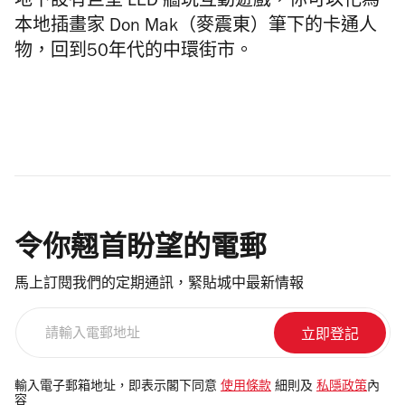
地下設有巨型 LED 牆玩互動遊戲，你可以化為
本地插畫家 Don Mak（麥震東）筆下的卡通人
物，回到50年代的
中環街市。
令你翹首盼望的電郵
馬上訂閱我們的定期通訊，緊貼城中最新情報
請
輸
入
電
輸入電子郵箱地址，即表示閣下同意
使用條款
細則及
私隱政策
內
容
郵