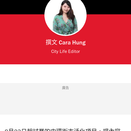
撰文
Cara Hung
City Life Editor
廣告