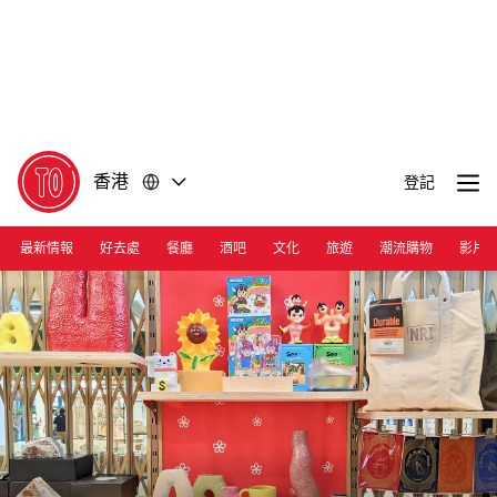
前
前
往
往
內
頁
容
尾
香港
登記
最新情報
好去處
餐廳
酒吧
文化
旅遊
潮流購物
影片