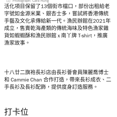
Photograph: Cara Hung
活化項目保留了13個街市檔口，部份出租給老
字號如金源米業、銀杏士多
，嘗試將香港傳統
手藝及文化承傳給新一代。
漁民辦館在2021年
成立，售賣乾海產類的傳統海味及特色漁家雜
貨如蝦蝦酥和漁民辦館 x 南丫牌 T-shirt，推廣
漁家故事。
十八廿二旗袍長衫店由長衫薈會員陳麗喬博士
和 Cammie Chan 合作打造，帶來長衫成衣、二
手長衫及長衫配飾，提供度身訂造服務。
打卡位