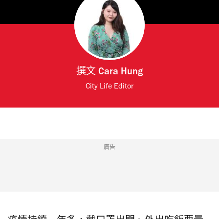
撰文
Cara Hung
City Life Editor
廣告