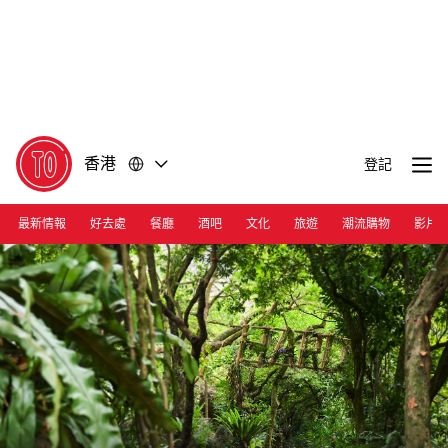
前
前
往
往
內
頁
容
尾
香港
登記
最新情報
好去處
餐廳
酒吧
文化
旅遊
潮流購物
影片