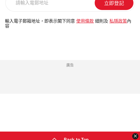
輸
入
電
輸入電子郵箱地址，即表示閣下同意
使用條款
細則及
私隱政策
內
容
郵
地
址
廣告