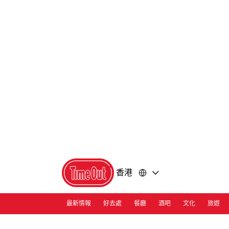
前
前
往
往
內
頁
容
尾
香港
最新情報
好去處
餐廳
酒吧
文化
旅遊