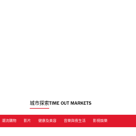
城市探索
TIME OUT MARKETS
潮流購物
影片
健康及美容
音樂與夜生活
影視娛樂