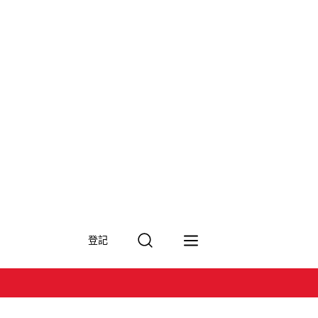
搜
登記
尋