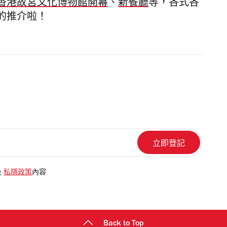
香港故宮文化博物館開幕
、
新餐廳
等，各式各
的推介啦！
及
私隱政策
內容
Back to Top