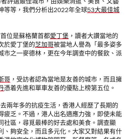
00名受訪者評選最佳城市，由娛樂消遣、美食、文藝
等等，我們分析出2022年全球
53大最佳城
，首位是蘇格蘭首都
愛丁堡
，讀者大讚當地的
次於愛丁堡的
芝加哥
被當地人譽為「最多姿多
城市之一麥德林，更在今年調查中的餐飲、派
斯哥
，受訪者認為當地是友善的城市，而且擁
丹
憑着先進和單車友善的優點上榜第五位。
過去兩年多的抗疫生活，香港人經歷了長期的
得疲乏。不過，港人出名適應力強，即使未能
同社區，尋覓最棒的好去處和美食。調查顯
利、夠安全，而且多元化。大家又對結果有什