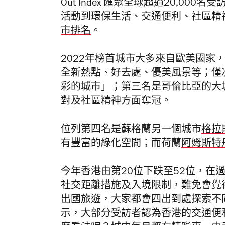
Out Index 匯聚全球超過20,0
活動到環保生活、交通便利、社區精神
市排名
。
2022年榜首城市大多來自歐美國家
全新熱點、好去處、優美風景等；僅
彩的城市」；第三名是哥倫比亞的大
對及社區精神方面奪冠。
位列第四名是蘇格蘭另一個城市
格拉
有豐富的綠化空間；而荷蘭
阿姆斯特
今年香港由第20位下跌至52位，在
社交距離措施及入境限制，難免會覺
出國旅遊，大家都會四出到處探索不
示，大部分受訪者認為香港的交通便