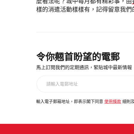
麼看法呢？
城中每月都有精彩事，由
樣的消遣活動樣樣有，記得留意我們
令你翹首盼望的電郵
馬上訂閱我們的定期通訊，緊貼城中最新情報
請
輸
入
電
輸入電子郵箱地址，即表示閣下同意
使用條款
細則
郵
地
址