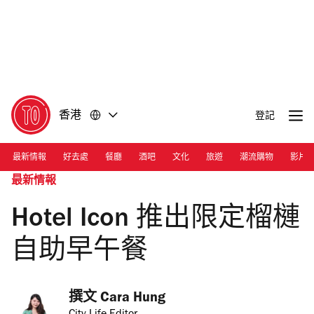
前
前
往
往
內
頁
容
尾
香港
登記
最新情報
好去處
餐廳
酒吧
文化
旅遊
潮流購物
影片
最新情報
Hotel Icon 推出限定榴槤
自助早午餐
撰文 
Cara Hung