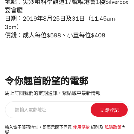
地點：尖沙咀科學館道17號唯港薈1樓Silverbox
宴會廳
日期：2019年8月25日及31日（11.45am-
3pm）
價錢：成人每位$598、小童每位$408
令你翹首盼望的電郵
馬上訂閱我們的定期通訊，緊貼城中最新情報
請
輸
入
電
輸入電子郵箱地址，即表示閣下同意
使用條款
細則及
私隱政策
內
容
郵