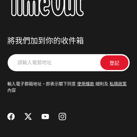
將我們加到你的收件箱
請
輸
入
電
輸入電子郵箱地址，即表示閣下同意
使用條款
細則及
私隱政策
郵
內容
地
址