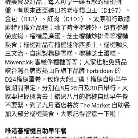
槤美食及甜品：每人可享一碟五款的榴槤拼
盤，有馬來西亞進口的老樹貓山王（D197）、
金包（D13）、紅肉（D101）、太原和行政總
廚特別推介品種；除了時令榴槤外，還有榴槤
麥皮蝦、榴槤忌廉蟹、芝士榴槤炒排骨等榴槤
熱食；榴槤甜品有榴槤迷你西多士、榴槤咖央
三文治、自家製榴槤雪糕、榴槤芝士蛋糕、
Mövenpick 雪糕伴榴槤等等；大家也能免費品
嚐台灣品牌微熱山丘旗下品牌 Forbidden 的
D24榴槤蛋卷，包你大飽口福！榴槤自助早午
餐期間限定，分別在8月25日及30日舉行，大
家要把握機會去！錯過八月的榴槤自助早午餐
不要緊，到了九月酒店將於 The Market 自助餐
加入部分榴槤美食，大家記得留意一下啦！
唯港薈榴槤自助早午餐