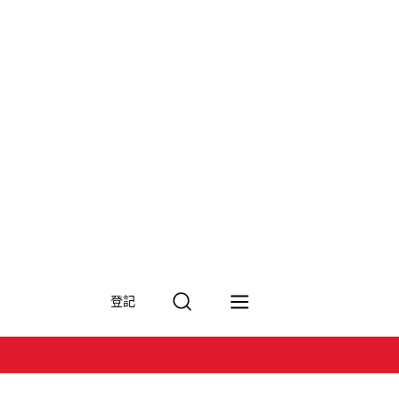
搜
登記
尋