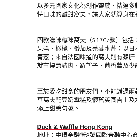
以多元國家文化為創作靈感，精選多
特口味的鹹甜窩夫，讓大家就算身在
四款滋味鹹味窩夫（$170/款）包括
果醬、橄欖、番茄及芫荽水芹；以日
青葱；來自法國味道的窩夫則有鵝肝
就有慢煮豬肉、羅望子、茴香醬及少
至於愛吃甜食的朋友們，不能錯過兩款
豆窩夫配豆奶雪糕及懷舊英國吉士及
添上甜美句號。
Duck & Waffle Hong Kong
地址：中環金融街8號國際金融中心商場