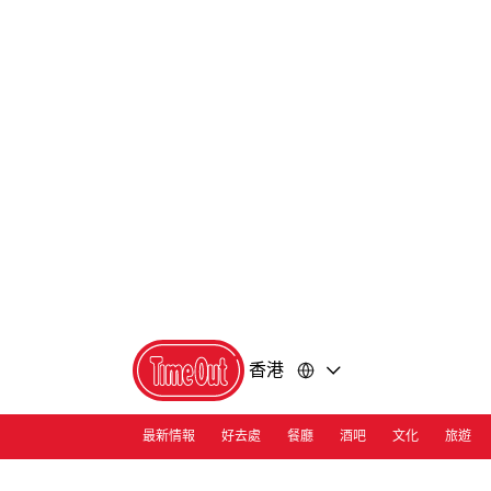
前
前
往
往
內
頁
容
尾
香港
最新情報
好去處
餐廳
酒吧
文化
旅遊