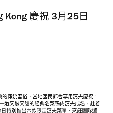
ong Kong 慶祝 3月25日
典的傳統習俗，當地國民都會享用窩夫慶祝。
一道又鹹又甜的經典名菜鴨肉窩夫成名，趁着
8日
特別推出六款限定窩夫菜單，烹飪團隊選