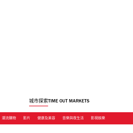
城市探索
TIME OUT MARKETS
潮流購物
影片
健康及美容
音樂與夜生活
影視娛樂