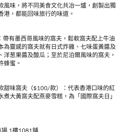
款風味，將不同美食文化共冶一爐，創製出獨
香港，都能回味旅行的味道。
：
帶有墨西哥風味的窩夫，鬆軟窩夫配上牛油
本為靈感的窩夫就有日式炸雞、七味蛋黃醬及
、洋葱果醬及酸瓜；至於尼泊爾風味的窩夫，
許蜂蜜。
甜味窩夫（$100/款）：代表香港口味的紅
水煮大黃窩夫配燕麥雪糕，為「國際窩夫日」
 1樓1081舖