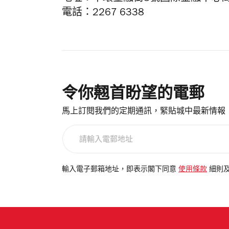
電話：2267 6338
令你翹首盼望的電郵
馬上訂閱我們的定期通訊，緊貼城中最新情報
請
輸
入
電
輸入電子郵箱地址，即表示閣下同意
使用條款
細則
郵
地
址