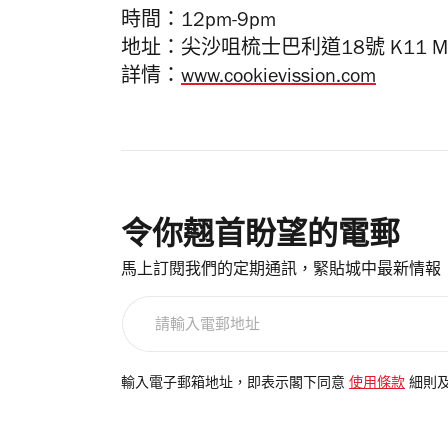
時間：12pm-9pm
地址：
尖沙咀梳士巴利道18號
K11 M
詳情：
www.cookievission.com
令你翹首盼望的電郵
馬上訂閱我們的定期通訊，緊貼城中最新情報
請
輸
入
電
輸入電子郵箱地址，即表示閣下同意
使用條款
細則
郵
地