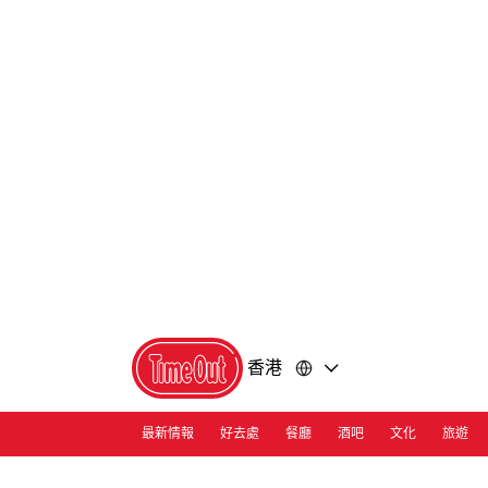
前
前
往
往
內
頁
容
尾
香港
最新情報
好去處
餐廳
酒吧
文化
旅遊