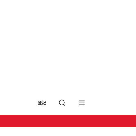
搜
登記
尋