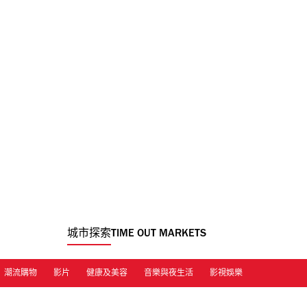
城市探索
TIME OUT MARKETS
潮流購物
影片
健康及美容
音樂與夜生活
影視娛樂