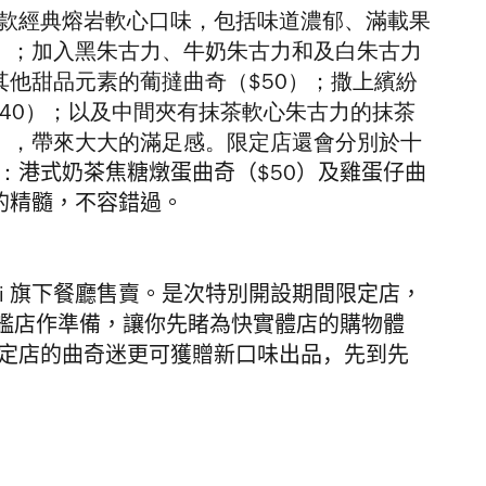
五款經典熔岩軟心口味，包括味道濃郁、滿載果
0）；加入黑朱古力、牛奶朱古力和及白朱古力
其他甜品元素的葡撻曲奇（$50）；撒上繽紛
曲奇（$40）；以及中間夾有抹茶軟心朱古力的抹茶
），帶來大大的滿足感。
限定店
還會分別於十
：
港式奶茶焦糖燉蛋曲奇（$50）及雞蛋仔曲
的精髓，不容錯過。
 Meraki 旗下餐廳售賣。是次特別開設期間限定店，
艦店作準備，讓你先睹為快實體店的購物體
定
店的曲奇迷更可獲贈新口味出品，
先到先