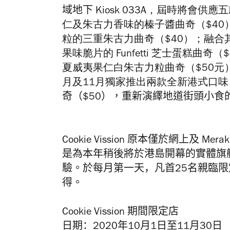
域地下
Kiosk
033A，屆時將會供應
仁及朱古力香味的榛子醬曲奇（$4
粒的三重朱古力曲奇（$40）；融合
果味脆片的 Funfetti 芝士蛋糕
夏威夷果仁白朱古力粒曲奇（$50元
月及11月
獨家推出兩款全新港式口味
奇（$50），重新演繹地道街頭小食
Cookie Vission 原本僅於網上及
是為本年稍後將於港島開幕的實體旗
驗。
於每月第一天，凡首
25
名親臨
限
得。
Cookie
Vission
期間限定店
日期：2
020
年
10
月
1
日至
11
月
30
日