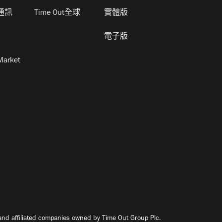
通訊
Time Out全球
實體版
電子版
Market
nd affiliated companies owned by Time Out Group Plc.