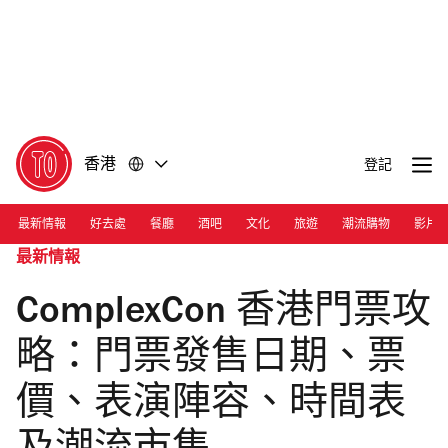
前
前
往
往
內
頁
容
尾
香港
登記
最新情報
好去處
餐廳
酒吧
文化
旅遊
潮流購物
影片
最新情報
ComplexCon 香港門票攻
略：門票發售日期、票
價、表演陣容、時間表