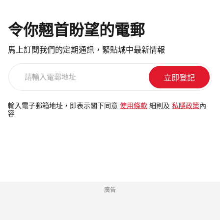
令你翹首盼望的電郵
馬上訂閱我們的定期通訊，緊貼城中最新情報
請
輸
入
電
輸入電子郵箱地址，即表示閣下同意
使用條款
細則及
私隱政策
內
容
郵
地
址
廣告