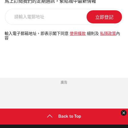
馬上訂閱我們的定期通訊，緊貼城中最新情報
請
輸
入
電
輸入電子郵箱地址，即表示閣下同意
使用條款
細則及
私隱政策
內
容
郵
地
址
廣告
Back to Top