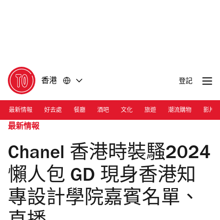
前
前
往
往
內
頁
容
尾
香港
登記
最新情報
好去處
餐廳
酒吧
文化
旅遊
潮流購物
影片
最新情報
Chanel 香港時裝騷2024
懶人包 GD 現身香港知
專設計學院嘉賓名單、