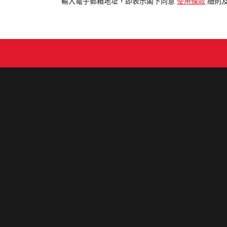
電
輸入電子郵箱地址，即表示閣下同意
使用條款
細則
郵
地
址