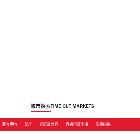
城市探索
TIME OUT MARKETS
潮流購物
影片
健康及美容
音樂與夜生活
影視娛樂