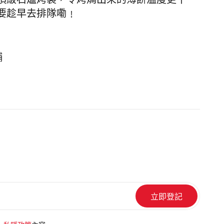
頂級石爐烤製，令烤焗出來的薄餅溫度更平
要趁早去排隊嘞﹗
舖