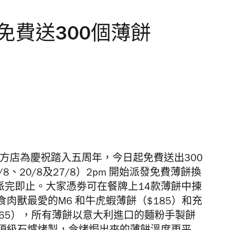
eria 免費送300個薄餅
eria 圓方店為慶祝踏入五周年，今日起免費送出300
、20/8及27/8）2pm 開始派發免費薄餅換
派完即止。大家憑劵可在餐牌上14款薄餅中揀
肉獸最愛的M6 和牛虎蝦薄餅（$185）和充
65），所有薄餅以意大利進口的麵粉手製餅