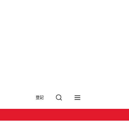
搜
登記
尋