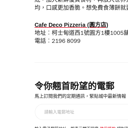
底，加入新鮮優質食材，再放入世界
均，口感更加香脆。想免費食薄餅就
Cafe Deco Pizzeria (圓方店)
地址
︰
柯士甸道西1號圓方1樓1005
電話︰2196 8099
令你翹首盼望的電郵
馬上訂閱我們的定期通訊，緊貼城中最新情報
請
輸
入