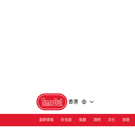
前
前
往
往
內
頁
容
尾
香港
最新情報
好去處
餐廳
酒吧
文化
旅遊