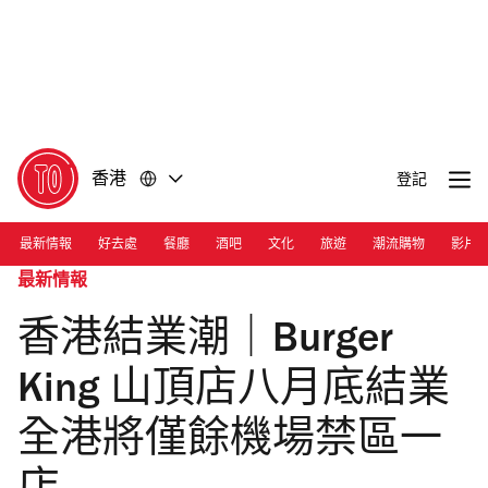
前
前
往
往
內
頁
容
尾
香港
登記
最新情報
好去處
餐廳
酒吧
文化
旅遊
潮流購物
影片
最新情報
香港結業潮｜Burger
King 山頂店八月底結業
全港將僅餘機場禁區一