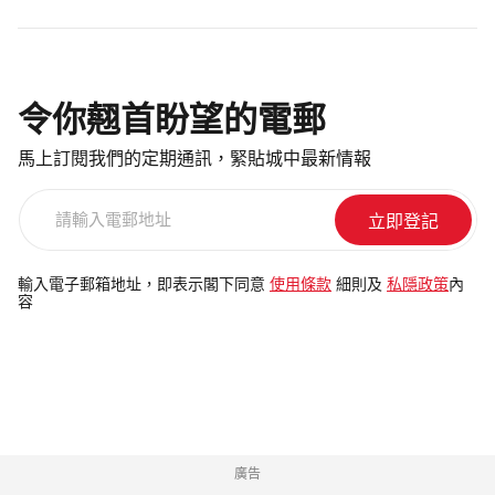
令你翹首盼望的電郵
馬上訂閱我們的定期通訊，緊貼城中最新情報
請
輸
入
電
輸入電子郵箱地址，即表示閣下同意
使用條款
細則及
私隱政策
內
容
郵
地
址
廣告