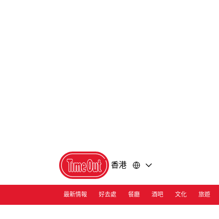
前
前
往
往
內
頁
容
尾
香港
最新情報
好去處
餐廳
酒吧
文化
旅遊