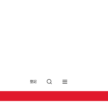
搜
登記
尋