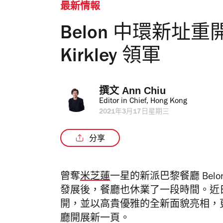
最新情報
Belon 中環新址重開
Kirkley 領軍
撰文 
Ann Chiu
Editor in Chief, Hong Kong
2021年3月17日星期三
分享
曾奪
米芝蓮
一星的
新派巴黎餐廳
Bel
發展後，餐廳也休業了一段時間。近
開，
並以高貴優雅的全新面貌亮相，
廳開展新一頁。