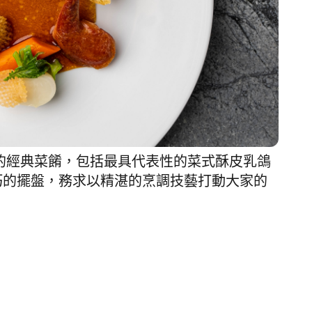
n 的經典菜餚，包括
最具代表性的菜式酥皮乳鴿
巧的擺盤
，
務求以精湛的烹調技藝打動大家的