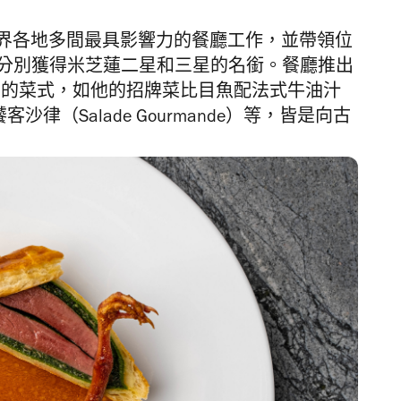
界各地多間最具影響力的餐廳工作，
並帶領位
分別獲得米芝蓮二
星和三星的名銜。
餐廳推出
kley 的菜式，如他的招牌菜比目魚配法式牛油汁
e）、饕客沙律（Sal
ade Gourmande）等，皆是向古