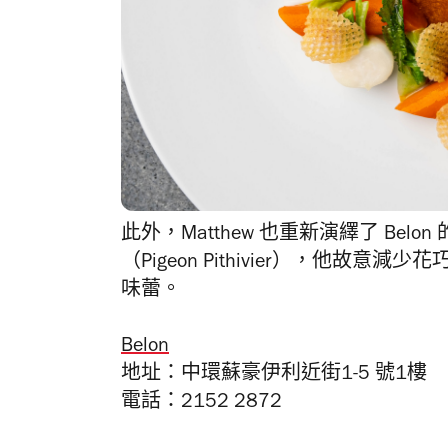
此外，Matthew 也
重新演繹了 Belo
（
Pige
on Pithivier
）
，他
故意減少花
味蕾。
Belon
地址：中環蘇豪伊利近街1-5 號1樓
電話：2152 2872