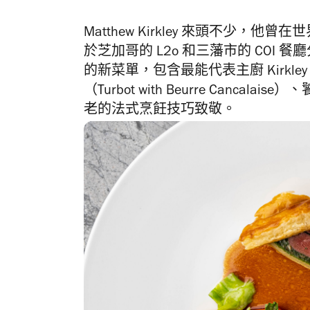
Matthew Kirkley 來頭不少，他
曾在世
於芝加哥的
L2o
和三藩市的
COI
餐廳
的新菜單，包含最能代表主廚 K
ir
（Turb
ot with Beurre Cancalais
老的法式烹飪技巧致敬。