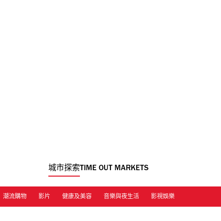
城市探索
TIME OUT MARKETS
潮流購物
影片
健康及美容
音樂與夜生活
影視娛樂