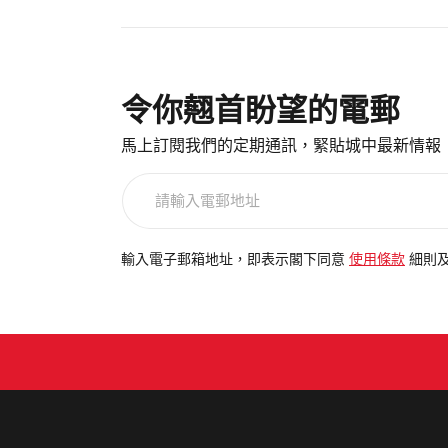
令你翹首盼望的電郵
馬上訂閱我們的定期通訊，緊貼城中最新情報
請
輸
入
電
輸入電子郵箱地址，即表示閣下同意
使用條款
細則
郵
地
址