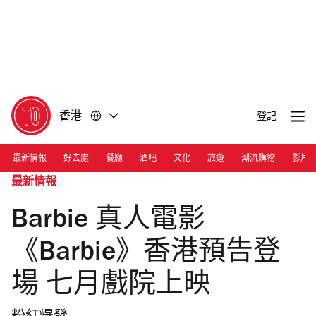
前
前
往
往
內
頁
容
尾
香港
登記
最新情報
好去處
餐廳
酒吧
文化
旅遊
潮流購物
影片
最新情報
Barbie 真人電影
《Barbie》香港預告登
場 七月戲院上映