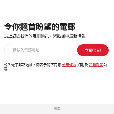
令你翹首盼望的電郵
馬上訂閱我們的定期通訊，緊貼城中最新情報
請
輸
入
電
輸入電子郵箱地址，即表示閣下同意
使用條款
細則及
私隱政策
內
容
郵
地
址
廣告